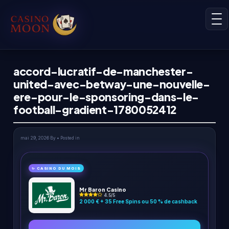
accord-lucratif-de-manchester-
united-avec-betway-une-nouvelle-
ere-pour-le-sponsoring-dans-le-
football-gradient-1780052412
mai 29, 2026
By
• Posted in
✨ CASINO DU MOIS
Mr Baron Casino
4.5/5
2 000 € + 35 Free Spins ou 50 % de cashback