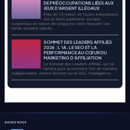
DE PRÉOCCUPATIONS LIÉES AUX
JEUX D’ARGENT ILLÉGAUX
Près de 1,5 million de foyers indonésiens
ont vu leurs paiements sociaux
suspendus en raison de soupçons selon lesquels ces
fonds seraient utilisés...
SOMMET DES LEADERS AFFILIÉS
2026 : L’IA, LE SEO ET LA
PERFORMANCE AU CŒUR DU
MARKETING D’AFFILIATION
Le Sommet des Leaders Affiliés, qui se
tiendra pour la première fois de manière
indépendante, mettra l’accent sur le SEO, l’intelligence...
SUIVEZ NOUS