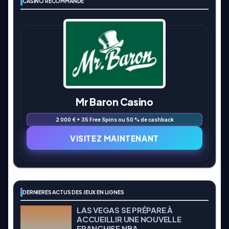
CASINO RECOMMANDÉ
Mr Baron Casino
2 000 € + 35 Free Spins ou 50 % de cashback
VISITEZ MAINTENANT
DERNIERES ACTUS DES JEUX EN LIGNES
LAS VEGAS SE PRÉPARE À
ACCUEILLIR UNE NOUVELLE
FRANCHISE NBA