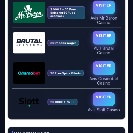
VISITER
2 000 € + 35 Free
Spins ou 50 % de
cashback
Avis Mr Baron
Casino
VISITER
300€ sans Wager
Avis Brutal
Casino
VISITER
20 Free Spins Offerts
Avis Cosmobet
Casino
VISITER
20 000€ + 75 FS
Avis Slott Casino