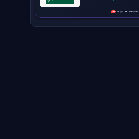
Le jeu peut entraîne
18+