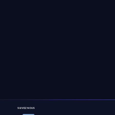
SUIVEZ NOUS