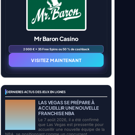
Mr Baron Casino
2 000 € + 35 Free Spins ou 50 % de cashback
VISITEZ MAINTENANT
DERNIERES ACTUS DES JEUX EN LIGNES
LAS VEGAS SE PRÉPARE À
ACCUEILLIR UNE NOUVELLE
FRANCHISE NBA
Le 7 août 2026, il a été confirmé
que Las Vegas est pressentie pour
accueillir une nouvelle équipe de la
NBA, se positionnant comme un concurrent...