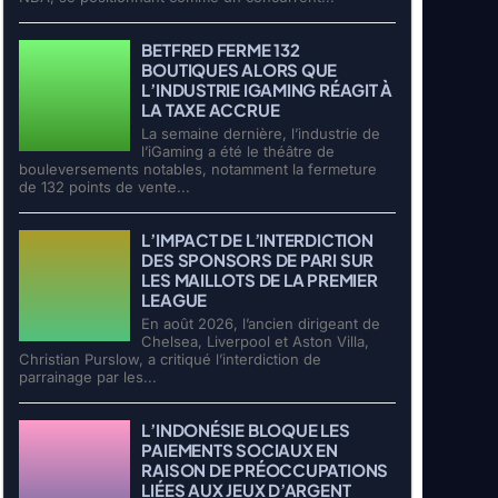
BETFRED FERME 132
BOUTIQUES ALORS QUE
L’INDUSTRIE IGAMING RÉAGIT À
LA TAXE ACCRUE
La semaine dernière, l’industrie de
l’iGaming a été le théâtre de
bouleversements notables, notamment la fermeture
de 132 points de vente...
L’IMPACT DE L’INTERDICTION
DES SPONSORS DE PARI SUR
LES MAILLOTS DE LA PREMIER
LEAGUE
En août 2026, l’ancien dirigeant de
Chelsea, Liverpool et Aston Villa,
Christian Purslow, a critiqué l’interdiction de
parrainage par les...
L’INDONÉSIE BLOQUE LES
PAIEMENTS SOCIAUX EN
RAISON DE PRÉOCCUPATIONS
LIÉES AUX JEUX D’ARGENT