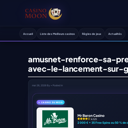
Accueil
Liste des Meilleurs casinos
Règles de jeux
Actualités
amusnet-renforce-sa-pr
avec-le-lancement-sur-g
mai 26, 2026
By
• Posted in
✨ CASINO DU MOIS
Mr Baron Casino
4.5/5
2 000 € + 35 Free Spins ou 50 % de