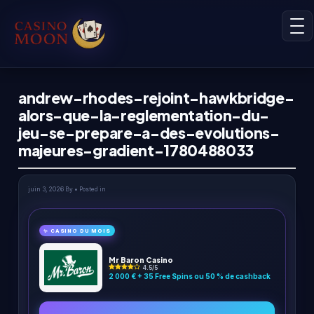
andrew-rhodes-rejoint-hawkbridge-
alors-que-la-reglementation-du-
jeu-se-prepare-a-des-evolutions-
majeures-gradient-1780488033
juin 3, 2026
By
• Posted in
✨ CASINO DU MOIS
Mr Baron Casino
4.5/5
2 000 € + 35 Free Spins ou 50 % de cashback