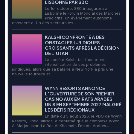
LISBONNE PAR SBC
Le 1er octobre, SBC inaugurera à
Lisbonne le Forum Mondial des Marchés
Prédictifs, un événement autonome
consacré à l’un des secteurs les...
KALSHI CONFRONTÉ À DES
OBSTACLES JURIDIQUES
CROISSANTS APRÈS LA DÉCISION
DE L’UTAH
La société Kalshi fait face à une
intensification de ses problèmes
juridiques, alors que sa bataille à New York a pris une
nouvelle tournure et...
WYNN RESORTS ANNONCE
L’OUVERTURE DE SON PREMIER
CASINO AUX ÉMIRATS ARABES
UNIS EN SEPTEMBRE 2027 MALGRÉ
LES DÉFIS RÉGIONAUX
En date du 5 août 2026, le PDG de Wynn
Resorts, Craig Billings, a confirmé que le complexe Wynn
Al Marjan Island à Ras Al Khaimah, Émirats Arabes...