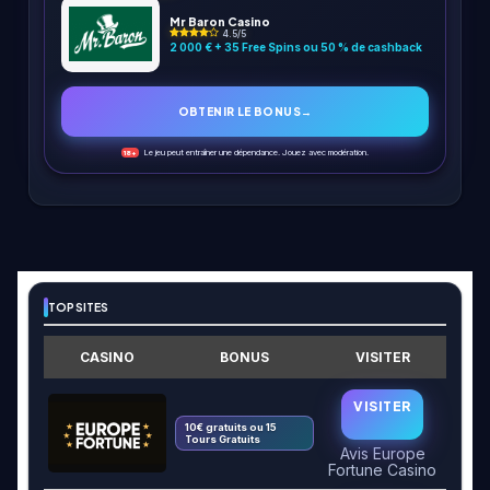
Mr Baron Casino
4.5/5
2 000 € + 35 Free Spins ou 50 % de cashback
OBTENIR LE BONUS
→
Le jeu peut entraîner une dépendance. Jouez avec modération.
18+
TOP SITES
CASINO
BONUS
VISITER
VISITER
10€ gratuits ou 15
Tours Gratuits
Avis Europe
Fortune Casino