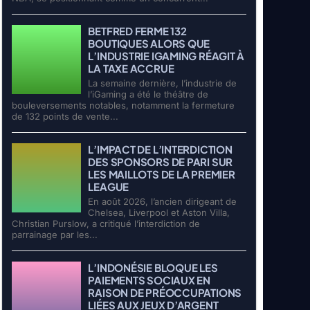
BETFRED FERME 132
BOUTIQUES ALORS QUE
L’INDUSTRIE IGAMING RÉAGIT À
LA TAXE ACCRUE
La semaine dernière, l’industrie de
l’iGaming a été le théâtre de
bouleversements notables, notamment la fermeture
de 132 points de vente...
L’IMPACT DE L’INTERDICTION
DES SPONSORS DE PARI SUR
LES MAILLOTS DE LA PREMIER
LEAGUE
En août 2026, l’ancien dirigeant de
Chelsea, Liverpool et Aston Villa,
Christian Purslow, a critiqué l’interdiction de
parrainage par les...
L’INDONÉSIE BLOQUE LES
PAIEMENTS SOCIAUX EN
RAISON DE PRÉOCCUPATIONS
LIÉES AUX JEUX D’ARGENT