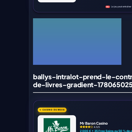
Le jeu peut entraîne
18+
ballys-intralot-prend-le-con
de-livres-gradient-17806502
✨ CASINO DU MOIS
Mr Baron Casino
4.5/5
2 000 € + 35 Free Spins ou 50 % de