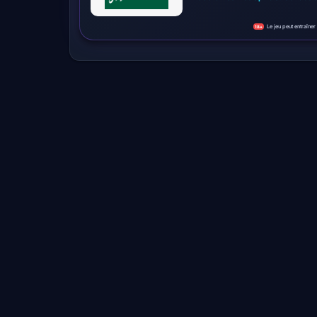
Le jeu peut entraîne
18+