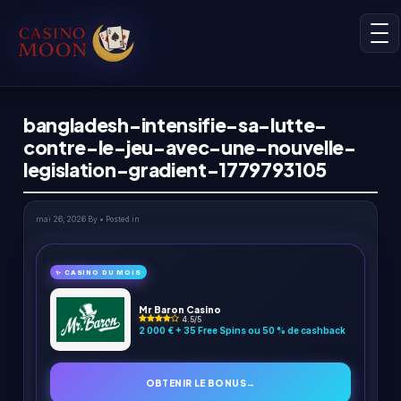
bangladesh-intensifie-sa-lutte-
contre-le-jeu-avec-une-nouvelle-
legislation-gradient-1779793105
mai 26, 2026
By
• Posted in
✨ CASINO DU MOIS
Mr Baron Casino
4.5/5
2 000 € + 35 Free Spins ou 50 % de cashback
OBTENIR LE BONUS
→