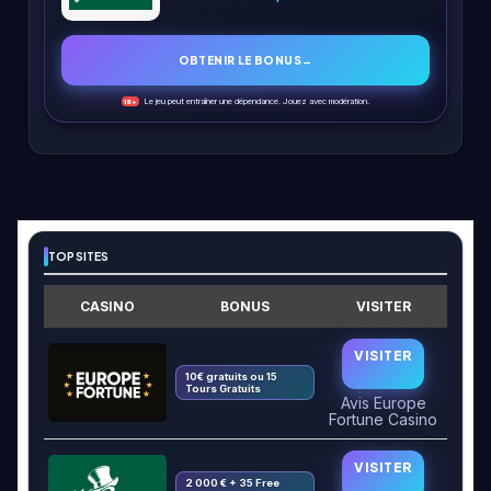
OBTENIR LE BONUS
→
Le jeu peut entraîner une dépendance. Jouez avec modération.
18+
TOP SITES
CASINO
BONUS
VISITER
VISITER
10€ gratuits ou 15
Tours Gratuits
Avis Europe
Fortune Casino
VISITER
2 000 € + 35 Free