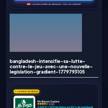
Le jeu peut entraîner une dépendance. Jouez avec modération.
18+
bangladesh-intensifie-sa-lutte-
contre-le-jeu-avec-une-nouvelle-
legislation-gradient-1779793105
✨ CASINO DU MOIS
Mr Baron Casino
4.5/5
2 000 € + 35 Free Spins ou 50 % de cashback