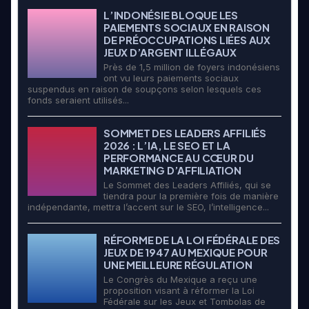
L’INDONÉSIE BLOQUE LES
PAIEMENTS SOCIAUX EN RAISON
DE PRÉOCCUPATIONS LIÉES AUX
JEUX D’ARGENT ILLÉGAUX
Près de 1,5 million de foyers indonésiens
ont vu leurs paiements sociaux
suspendus en raison de soupçons selon lesquels ces
fonds seraient utilisés...
SOMMET DES LEADERS AFFILIÉS
2026 : L’IA, LE SEO ET LA
PERFORMANCE AU CŒUR DU
MARKETING D’AFFILIATION
Le Sommet des Leaders Affiliés, qui se
tiendra pour la première fois de manière
indépendante, mettra l’accent sur le SEO, l’intelligence...
RÉFORME DE LA LOI FÉDÉRALE DES
JEUX DE 1947 AU MEXIQUE POUR
UNE MEILLEURE RÉGULATION
Le Congrès du Mexique a reçu une
proposition visant à réformer la Loi
Fédérale sur les Jeux et Tombolas de