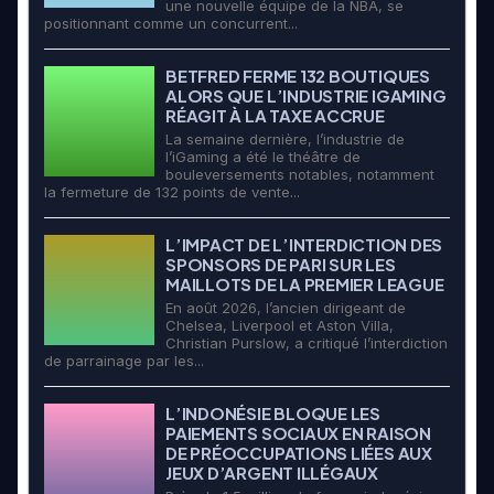
une nouvelle équipe de la NBA, se
positionnant comme un concurrent...
BETFRED FERME 132 BOUTIQUES
ALORS QUE L’INDUSTRIE IGAMING
RÉAGIT À LA TAXE ACCRUE
La semaine dernière, l’industrie de
l’iGaming a été le théâtre de
bouleversements notables, notamment
la fermeture de 132 points de vente...
L’IMPACT DE L’INTERDICTION DES
SPONSORS DE PARI SUR LES
MAILLOTS DE LA PREMIER LEAGUE
En août 2026, l’ancien dirigeant de
Chelsea, Liverpool et Aston Villa,
Christian Purslow, a critiqué l’interdiction
de parrainage par les...
L’INDONÉSIE BLOQUE LES
PAIEMENTS SOCIAUX EN RAISON
DE PRÉOCCUPATIONS LIÉES AUX
JEUX D’ARGENT ILLÉGAUX