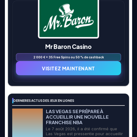
Mr Baron Casino
2 000 € + 35 Free Spins ou 50 % de cashback
VISITEZ MAINTENANT
DERNIERES ACTUS DES JEUX EN LIGNES
LAS VEGAS SE PRÉPARE À
ACCUEILLIR UNE NOUVELLE
FRANCHISE NBA
Le 7 août 2026, il a été confirmé que
Las Vegas est pressentie pour accueillir