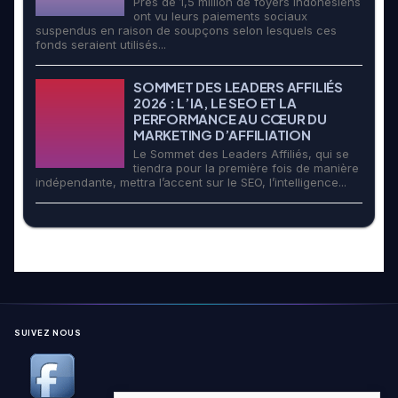
Près de 1,5 million de foyers indonésiens
ont vu leurs paiements sociaux
suspendus en raison de soupçons selon lesquels ces
fonds seraient utilisés...
SOMMET DES LEADERS AFFILIÉS
2026 : L’IA, LE SEO ET LA
PERFORMANCE AU CŒUR DU
MARKETING D’AFFILIATION
Le Sommet des Leaders Affiliés, qui se
tiendra pour la première fois de manière
indépendante, mettra l’accent sur le SEO, l’intelligence...
SUIVEZ NOUS