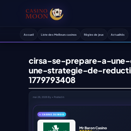
Accueil
Liste des Meilleurs casinos
Règles de jeux
Actualités
cirsa-se-prepare-a-une
une-strategie-de-reduct
1779793408
mai 26, 2026
By
• Posted in
✨ CASINO DU MOIS
Mr Baron Casino