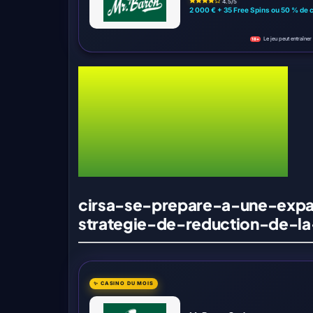
4.5/5
2 000 € + 35 Free Spins ou 50 % de
Le jeu peut entraîne
18+
cirsa-se-prepare-a-une-exp
strategie-de-reduction-de-l
✨ CASINO DU MOIS