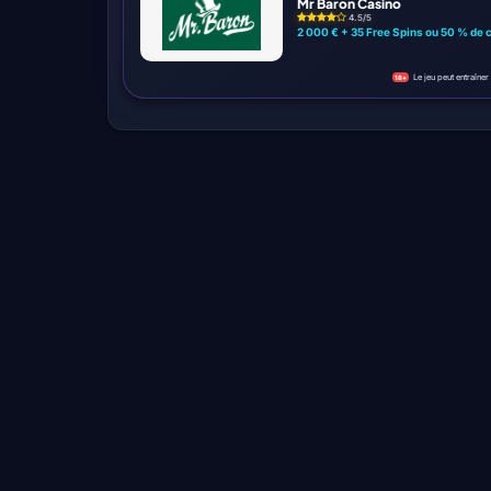
Mr Baron Casino
4.5/5
2 000 € + 35 Free Spins ou 50 % de
Le jeu peut entraîne
18+