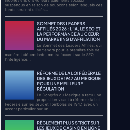
indonésiens ont vu leurs paiements sociaux
suspendus en raison de soupçons selon lesquels ces
fonds seraient utilisés...
SOMMET DES LEADERS
AFFILIÉS 2026 : L’IA, LE SEO ET
LA PERFORMANCE AU CŒUR
DU MARKETING D’AFFILIATION
Le Sommet des Leaders Affiliés, qui
se tiendra pour la première fois de
manière indépendante, mettra l’accent sur le SEO,
l’intelligence...
RÉFORME DE LA LOI FÉDÉRALE
DES JEUX DE 1947 AU MEXIQUE
POUR UNE MEILLEURE
RÉGULATION
Le Congrès du Mexique a reçu une
proposition visant à réformer la Loi
Fédérale sur les Jeux et Tombolas de 1947, avec un
accent particulier sur un...
RÈGLEMENT PLUS STRICT SUR
LES JEUX DE CASINO EN LIGNE