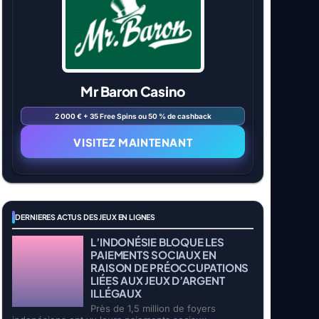
Mr Baron Casino
2 000 € + 35 Free Spins ou 50 % de cashback
VISITEZ MAINTENANT
DERNIERES ACTUS DES JEUX EN LIGNES
L’INDONÉSIE BLOQUE LES
PAIEMENTS SOCIAUX EN
RAISON DE PRÉOCCUPATIONS
LIÉES AUX JEUX D’ARGENT
ILLÉGAUX
Près de 1,5 million de foyers