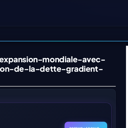
-expansion-mondiale-avec-
ion-de-la-dette-gradient-