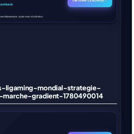
OBTENIR LE BONUS
→
 cashback
r une dépendance. Jouez avec modération.
-ligaming-mondial-strategie-
u-marche-gradient-1780490014