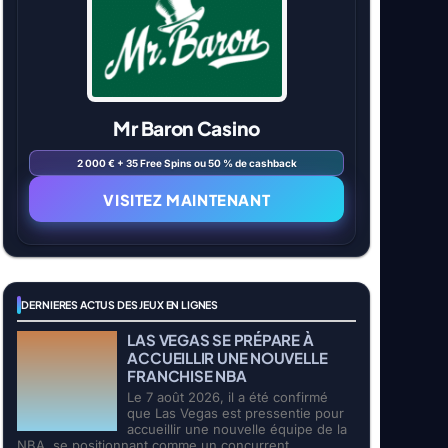
Mr Baron Casino
2 000 € + 35 Free Spins ou 50 % de cashback
VISITEZ MAINTENANT
DERNIERES ACTUS DES JEUX EN LIGNES
LAS VEGAS SE PRÉPARE À
ACCUEILLIR UNE NOUVELLE
FRANCHISE NBA
Le 7 août 2026, il a été confirmé
que Las Vegas est pressentie pour
accueillir une nouvelle équipe de la
NBA, se positionnant comme un concurrent...