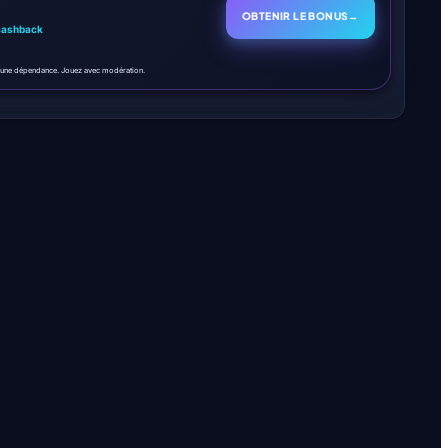
OBTENIR LE BONUS
→
 cashback
r une dépendance. Jouez avec modération.