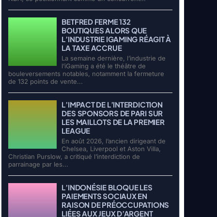
BETFRED FERME 132
BOUTIQUES ALORS QUE
L’INDUSTRIE IGAMING RÉAGIT À
LA TAXE ACCRUE
La semaine dernière, l’industrie de
l’iGaming a été le théâtre de
bouleversements notables, notamment la fermeture
de 132 points de vente...
L’IMPACT DE L’INTERDICTION
DES SPONSORS DE PARI SUR
LES MAILLOTS DE LA PREMIER
LEAGUE
En août 2026, l’ancien dirigeant de
Chelsea, Liverpool et Aston Villa,
Christian Purslow, a critiqué l’interdiction de
parrainage par les...
L’INDONÉSIE BLOQUE LES
PAIEMENTS SOCIAUX EN
RAISON DE PRÉOCCUPATIONS
LIÉES AUX JEUX D’ARGENT