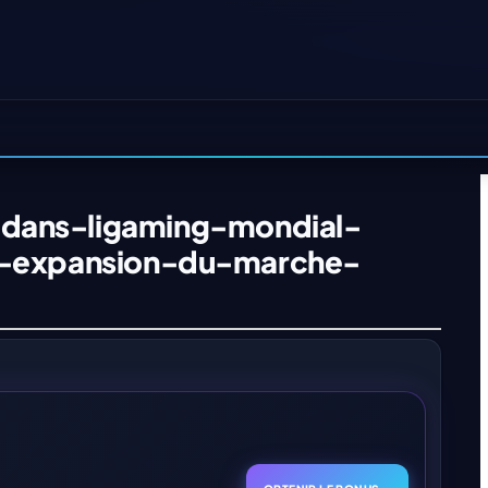
dans-ligaming-mondial-
et-expansion-du-marche-