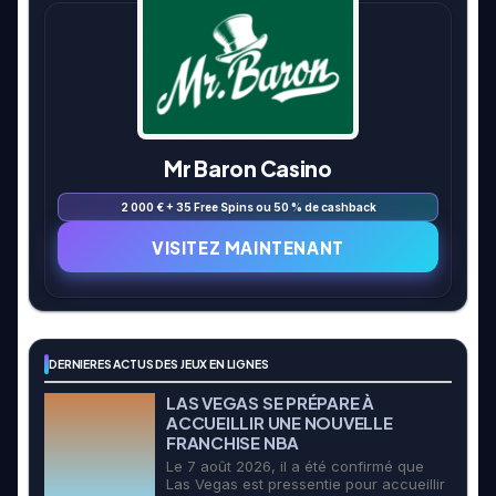
Mr Baron Casino
2 000 € + 35 Free Spins ou 50 % de cashback
VISITEZ MAINTENANT
DERNIERES ACTUS DES JEUX EN LIGNES
LAS VEGAS SE PRÉPARE À
ACCUEILLIR UNE NOUVELLE
FRANCHISE NBA
Le 7 août 2026, il a été confirmé que
Las Vegas est pressentie pour accueillir