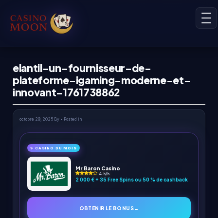
elantil-un-fournisseur-de-
plateforme-igaming-moderne-et-
innovant-1761738862
octobre 29, 2025
By
• Posted in
✨ CASINO DU MOIS
Mr Baron Casino
4.5/5
2 000 € + 35 Free Spins ou 50 % de cashback
OBTENIR LE BONUS
→