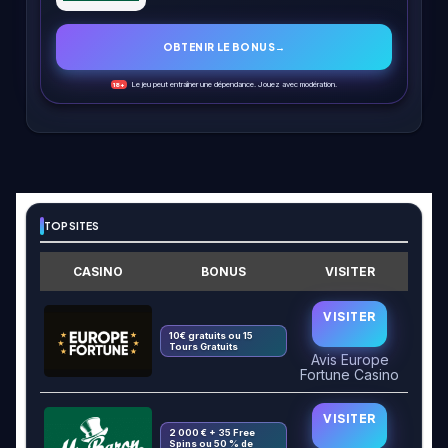
OBTENIR LE BONUS
→
Le jeu peut entraîner une dépendance. Jouez avec modération.
18+
TOP SITES
CASINO
BONUS
VISITER
VISITER
10€ gratuits ou 15
Tours Gratuits
Avis Europe
Fortune Casino
VISITER
2 000 € + 35 Free
Spins ou 50 % de