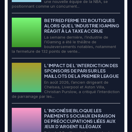
une nouvelle équipe de la NBA, se
positionnant comme un concurrent...
BETFRED FERME 132 BOUTIQUES
ALORS QUE L’INDUSTRIE IGAMING
RÉAGIT À LA TAXE ACCRUE
La semaine dernière, l’industrie de
l’iGaming a été le théâtre de
bouleversements notables, notamment
la fermeture de 132 points de vente...
L’IMPACT DE L’INTERDICTION DES
SPONSORS DE PARI SUR LES
MAILLOTS DE LA PREMIER LEAGUE
En août 2026, l’ancien dirigeant de
Chelsea, Liverpool et Aston Villa,
Christian Purslow, a critiqué l’interdiction
de parrainage par les...
L’INDONÉSIE BLOQUE LES
PAIEMENTS SOCIAUX EN RAISON
DE PRÉOCCUPATIONS LIÉES AUX
JEUX D’ARGENT ILLÉGAUX