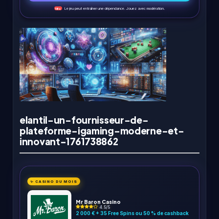
Le jeu peut entraîner une dépendance. Jouez avec modération.
18+
elantil-un-fournisseur-de-
plateforme-igaming-moderne-et-
innovant-1761738862
✨ CASINO DU MOIS
Mr Baron Casino
4.5/5
2 000 € + 35 Free Spins ou 50 % de cashback