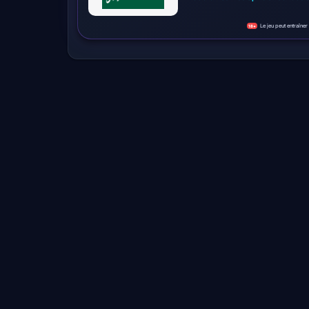
Le jeu peut entraîne
18+