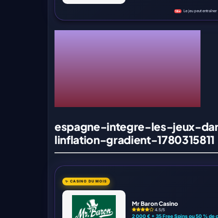
Le jeu peut entraîne
18+
espagne-integre-les-jeux-da
linflation-gradient-1780315811
✨ CASINO DU MOIS
Mr Baron Casino
4.5/5
2 000 € + 35 Free Spins ou 50 % de