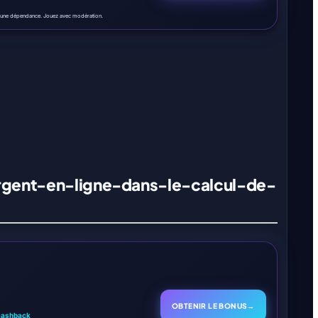
r une dépendance. Jouez avec modération.
rgent-en-ligne-dans-le-calcul-de-
OBTENIR LE BONUS
→
 cashback