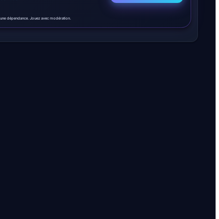
r une dépendance. Jouez avec modération.