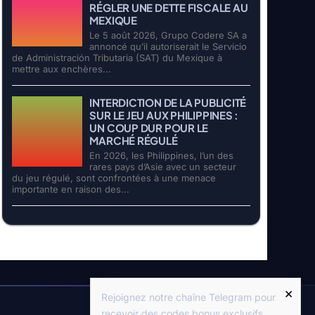
RÉGLER UNE DETTE FISCALE AU
MEXIQUE
Le 5 août 2026, Grupo Codere SA a
annoncé qu’il autoriserait le Servicio
de Administración Tributaria (SAT) du Mexique à
mettre aux enchères...
INTERDICTION DE LA PUBLICITÉ
SUR LE JEU AUX PHILIPPINES :
UN COUP DUR POUR LE
MARCHÉ RÉGULÉ
En 2026, les Philippines, l’un des
rares pays d’Asie avec un secteur
du jeu régulé, sont confrontées à une menace
importante en raison des...
×
Rejoignez notre chaîne Telegram pour
recevoir des codes bonus exclusifs