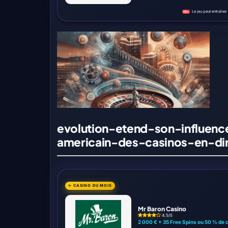
Le jeu peut entraîne
18+
evolution-etend-son-influen
americain-des-casinos-en-di
✨ CASINO DU MOIS
Mr Baron Casino
4.5/5
2 000 € + 35 Free Spins ou 50 % de