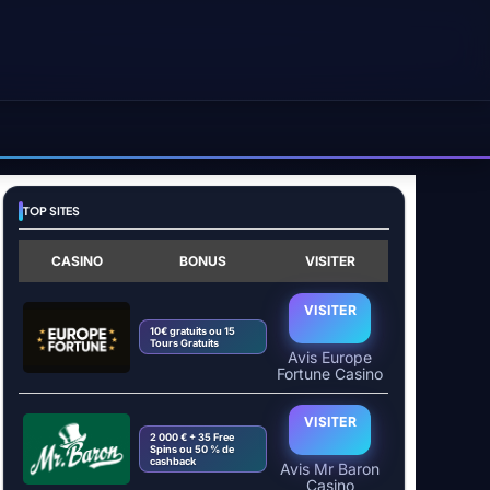
TOP SITES
CASINO
BONUS
VISITER
VISITER
10€ gratuits ou 15
Tours Gratuits
Avis Europe
Fortune Casino
VISITER
2 000 € + 35 Free
Spins ou 50 % de
cashback
Avis Mr Baron
Casino