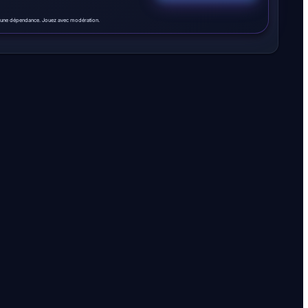
r une dépendance. Jouez avec modération.