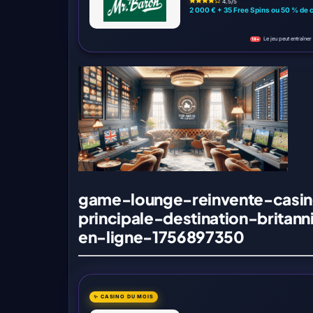
4.5/5
2 000 € + 35 Free Spins ou 50 % de
Le jeu peut entraîne
18+
game-lounge-reinvente-casi
principale-destination-britan
en-ligne-1756897350
✨ CASINO DU MOIS