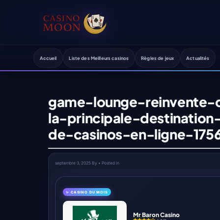
Accueil
Liste des Meilleurs casinos
Règles de jeux
Actualités
game-lounge-reinvente-
la-principale-destination
de-casinos-en-ligne-175
septembre 3, 2025
By
• Posted in
✨ CASINO DU MOIS
Mr Baron Casino