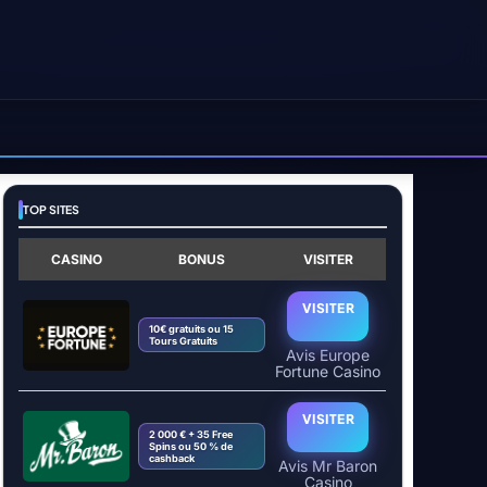
TOP SITES
CASINO
BONUS
VISITER
VISITER
10€ gratuits ou 15
Tours Gratuits
Avis Europe
Fortune Casino
VISITER
2 000 € + 35 Free
Spins ou 50 % de
cashback
Avis Mr Baron
Casino