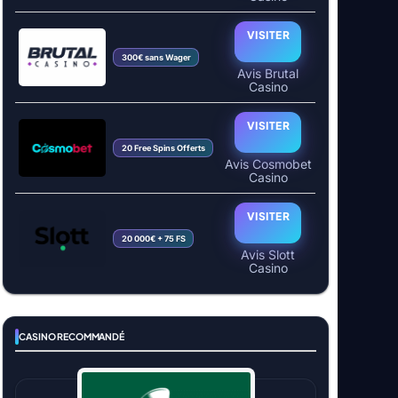
VISITER
300€ sans Wager
Avis Brutal
Casino
VISITER
20 Free Spins Offerts
Avis Cosmobet
Casino
VISITER
20 000€ + 75 FS
Avis Slott
Casino
CASINO RECOMMANDÉ