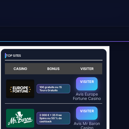
TOP SITES
CASINO
BONUS
VISITER
VISITER
10€ gratuits ou 15
Tours Gratuits
Avis Europe
Fortune Casino
VISITER
2 000 € + 35 Free
Spins ou 50 % de
cashback
Avis Mr Baron
Casino