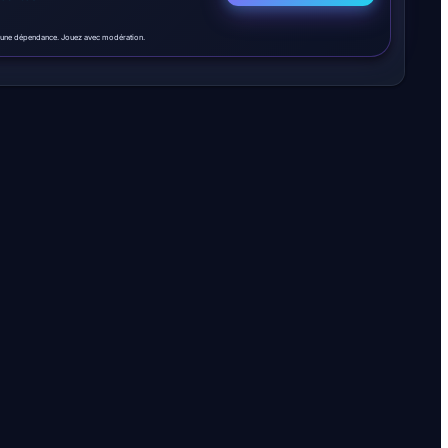
r une dépendance. Jouez avec modération.