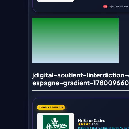
Le jeu peut entraîne
18+
jdigital-soutient-linterdicti
espagne-gradient-17800966
✨ CASINO DU MOIS
Mr Baron Casino
4.5/5
2 000 € + 35 Free Spins ou 50 % de