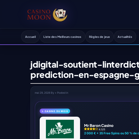
Accueil
Liste des Meilleurs casinos
Règles de jeux
Actualités
jdigital-soutient-linterd
prediction-en-espagne-
mai 29, 2026
By
• Posted in
✨ CASINO DU MOIS
Mr Baron Casino
4.5/5
2 000 € + 35 Free Spins ou 50 % de