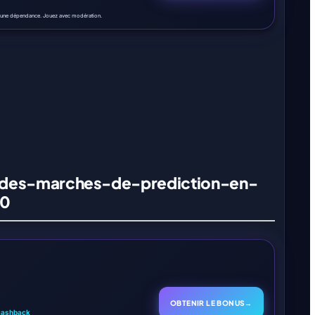
r une dépendance. Jouez avec modération.
on-des-marches-de-prediction-en-
00
OBTENIR LE BONUS
→
 cashback