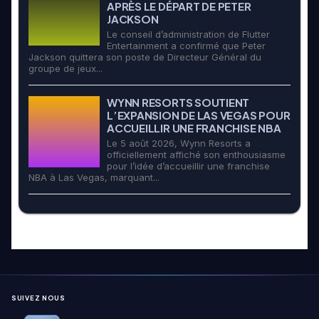
APRÈS LE DÉPART DE PETER
JACKSON
Le conseil d’administration de Flutter
Entertainment a confirmé que Peter
Jackson quittera son poste de Directeur Général du
groupe de jeux...
WYNN RESORTS SOUTIENT
L’EXPANSION DE LAS VEGAS POUR
ACCUEILLIR UNE FRANCHISE NBA
Le 5 août 2026, Wynn Resorts a
officiellement affiché son enthousiasme
pour l’idée d’accueillir une franchise
NBA à Las Vegas, marquant...
SUIVEZ NOUS