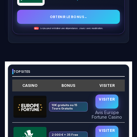
OBTENIR LE BONUS
→
Le jeu peut entraîner une dépendance. Jouez avec modération.
18+
TOP SITES
CASINO
BONUS
VISITER
VISITER
10€ gratuits ou 15
Tours Gratuits
Avis Europe
Fortune Casino
VISITER
2 000 € + 35 Free