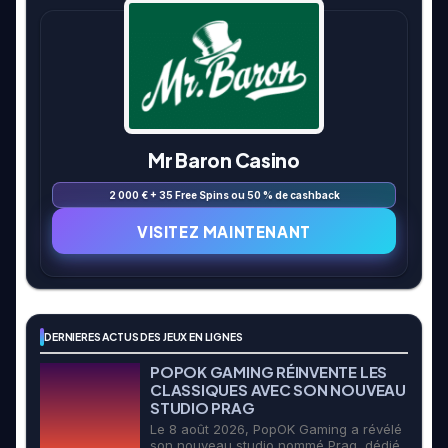
Mr Baron Casino
2 000 € + 35 Free Spins ou 50 % de cashback
VISITEZ MAINTENANT
DERNIERES ACTUS DES JEUX EN LIGNES
POPOK GAMING RÉINVENTE LES
CLASSIQUES AVEC SON NOUVEAU
STUDIO PRAG
Le 8 août 2026, PopOK Gaming a révélé
son nouveau studio nommé Prag, dédié