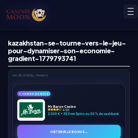
kazakhstan-se-tourne-vers-le-jeu-
pour-dynamiser-son-economie-
gradient-1779793741
mai 26, 2026
By
• Posted in
✨ CASINO DU MOIS
Mr Baron Casino
4.5/5
2 000 € + 35 Free Spins ou 50 % de cashback
OBTENIR LE BONUS
→