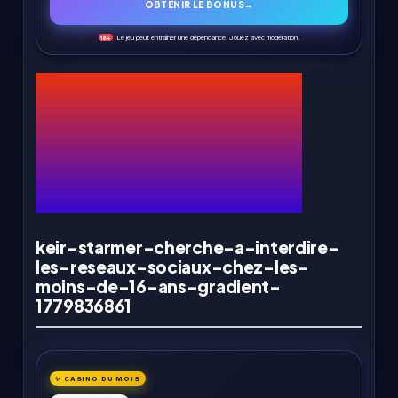
OBTENIR LE BONUS
→
Le jeu peut entraîner une dépendance. Jouez avec modération.
18+
keir-starmer-cherche-a-interdire-
les-reseaux-sociaux-chez-les-
moins-de-16-ans-gradient-
1779836861
✨ CASINO DU MOIS