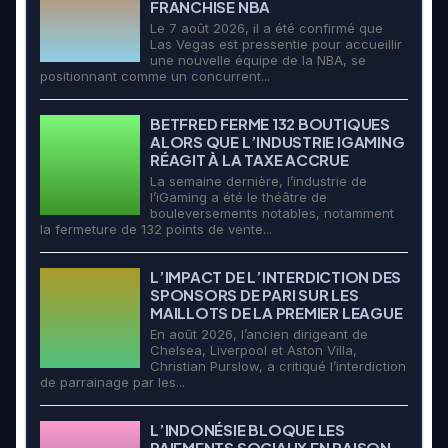
FRANCHISE NBA
Le 7 août 2026, il a été confirmé que
Las Vegas est pressentie pour accueillir
une nouvelle équipe de la NBA, se
positionnant comme un concurrent...
BETFRED FERME 132 BOUTIQUES
ALORS QUE L’INDUSTRIE IGAMING
RÉAGIT À LA TAXE ACCRUE
La semaine dernière, l’industrie de
l’iGaming a été le théâtre de
bouleversements notables, notamment
la fermeture de 132 points de vente...
L’IMPACT DE L’INTERDICTION DES
SPONSORS DE PARI SUR LES
MAILLOTS DE LA PREMIER LEAGUE
En août 2026, l’ancien dirigeant de
Chelsea, Liverpool et Aston Villa,
Christian Purslow, a critiqué l’interdiction
de parrainage par les...
L’INDONÉSIE BLOQUE LES
PAIEMENTS SOCIAUX EN RAISON