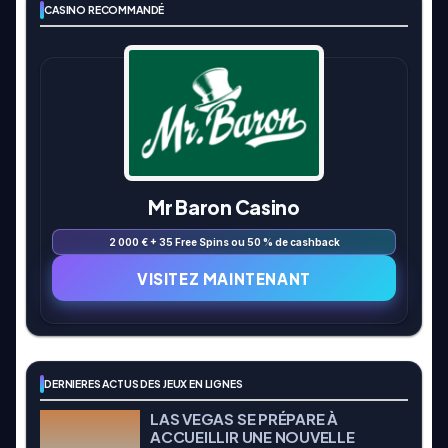
CASINO RECOMMANDÉ
Mr Baron Casino
2 000 € + 35 Free Spins ou 50 % de cashback
VISITEZ MAINTENANT
DERNIERES ACTUS DES JEUX EN LIGNES
LAS VEGAS SE PRÉPARE À
ACCUEILLIR UNE NOUVELLE