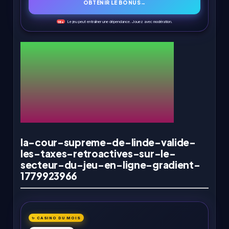
OBTENIR LE BONUS
→
Le jeu peut entraîner une dépendance. Jouez avec modération.
18+
la-cour-supreme-de-linde-valide-
les-taxes-retroactives-sur-le-
secteur-du-jeu-en-ligne-gradient-
1779923966
✨ CASINO DU MOIS