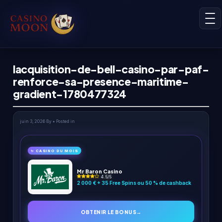
lacquisition-de-bell-casino-par-paf-
renforce-sa-presence-maritime-
gradient-1780477324
juin 3, 2026
By
• Posted in
✨ CASINO DU MOIS
Mr Baron Casino
4.5/5
2 000 € + 35 Free Spins ou 50 % de cashback
OBTENIR LE BONUS
→