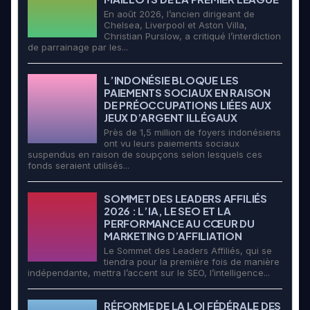
En août 2026, l’ancien dirigeant de
Chelsea, Liverpool et Aston Villa,
Christian Purslow, a critiqué l’interdiction
de parrainage par les...
L’INDONÉSIE BLOQUE LES
PAIEMENTS SOCIAUX EN RAISON
DE PRÉOCCUPATIONS LIÉES AUX
JEUX D’ARGENT ILLÉGAUX
Près de 1,5 million de foyers indonésiens
ont vu leurs paiements sociaux
suspendus en raison de soupçons selon lesquels ces
fonds seraient utilisés...
SOMMET DES LEADERS AFFILIÉS
2026 : L’IA, LE SEO ET LA
PERFORMANCE AU CŒUR DU
MARKETING D’AFFILIATION
Le Sommet des Leaders Affiliés, qui se
tiendra pour la première fois de manière
indépendante, mettra l’accent sur le SEO, l’intelligence...
RÉFORME DE LA LOI FÉDÉRALE DES