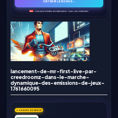
OBTENIR LE BONUS
→
Le jeu peut entraîner une dépendance. Jouez avec modération.
18+
lancement-de-mr-first-live-par-
creedroomz-dans-le-marche-
dynamique-des-emissions-de-jeux-
1761660095
✨ CASINO DU MOIS