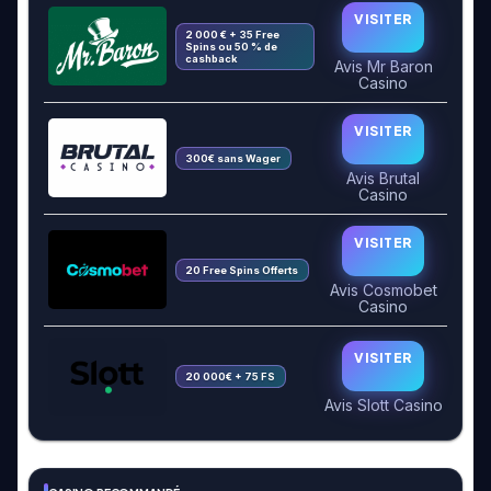
VISITER
2 000 € + 35 Free
Spins ou 50 % de
cashback
Avis Mr Baron
Casino
VISITER
300€ sans Wager
Avis Brutal
Casino
VISITER
20 Free Spins Offerts
Avis Cosmobet
Casino
VISITER
20 000€ + 75 FS
Avis Slott Casino