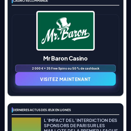
CASINO RECOMMANDÉ
Mr Baron Casino
2 000 € + 35 Free Spins ou 50 % de cashback
VISITEZ MAINTENANT
DERNIERES ACTUS DES JEUX EN LIGNES
L’IMPACT DE L’INTERDICTION DES
SPONSORS DE PARI SUR LES
MAILLOTS DE LA PREMIER LEAGUE