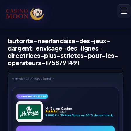
lautorite-neerlandaise-des-jeux-
dargent-envisage-des-lignes-
directrices-plus-strictes-pour-les-
operateurs-1758791491
septembre 25, 2025
By
• Posted in
✨ CASINO DU MOIS
Mr Baron Casino
4.5/5
2 000 € + 35 Free Spins ou 50 % de cashback