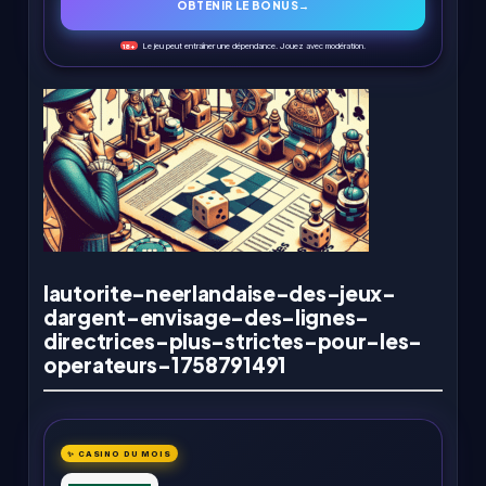
OBTENIR LE BONUS
→
Le jeu peut entraîner une dépendance. Jouez avec modération.
18+
lautorite-neerlandaise-des-jeux-
dargent-envisage-des-lignes-
directrices-plus-strictes-pour-les-
operateurs-1758791491
✨ CASINO DU MOIS