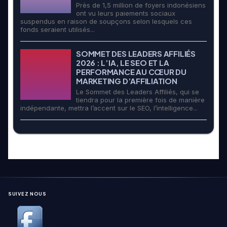
Près de 1,5 million de foyers indonésiens
ont vu leurs paiements sociaux
suspendus en raison de soupçons selon lesquels ces
fonds seraient utilisés...
SOMMET DES LEADERS AFFILIÉS
2026 : L’IA, LE SEO ET LA
PERFORMANCE AU CŒUR DU
MARKETING D’AFFILIATION
Le Sommet des Leaders Affiliés, qui se
tiendra pour la première fois de manière
indépendante, mettra l’accent sur le SEO, l’intelligence...
SUIVEZ NOUS