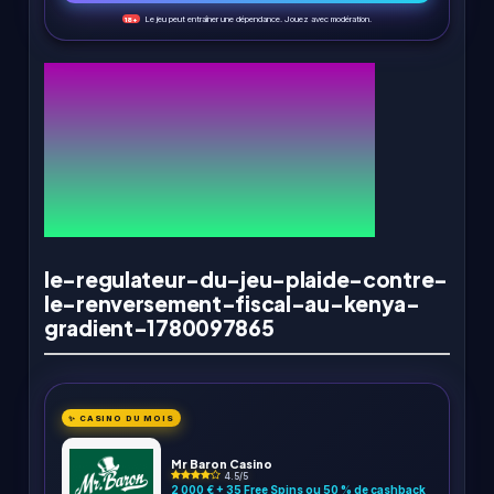
Le jeu peut entraîner une dépendance. Jouez avec modération.
18+
le-regulateur-du-jeu-plaide-contre-
le-renversement-fiscal-au-kenya-
gradient-1780097865
✨ CASINO DU MOIS
Mr Baron Casino
4.5/5
2 000 € + 35 Free Spins ou 50 % de cashback