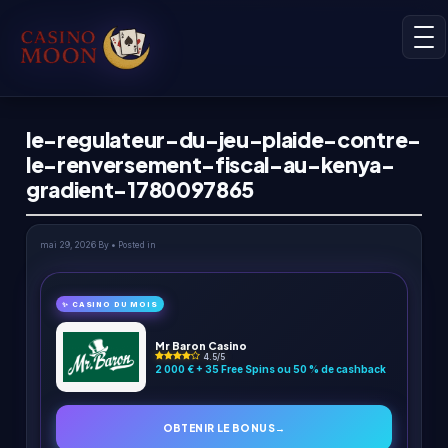
le-regulateur-du-jeu-plaide-contre-
le-renversement-fiscal-au-kenya-
gradient-1780097865
mai 29, 2026
By
• Posted in
✨ CASINO DU MOIS
Mr Baron Casino
4.5/5
2 000 € + 35 Free Spins ou 50 % de cashback
OBTENIR LE BONUS
→