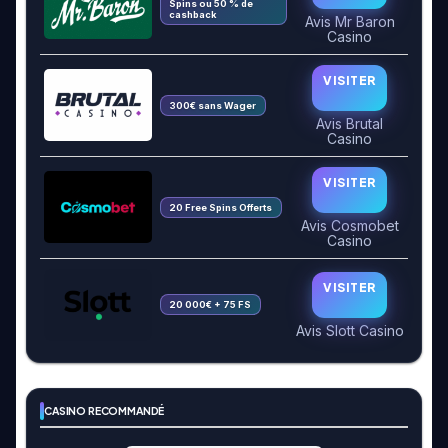
Spins ou 50 % de
cashback
Avis Mr Baron
Casino
VISITER
300€ sans Wager
Avis Brutal
Casino
VISITER
20 Free Spins Offerts
Avis Cosmobet
Casino
VISITER
20 000€ + 75 FS
Avis Slott Casino
CASINO RECOMMANDÉ