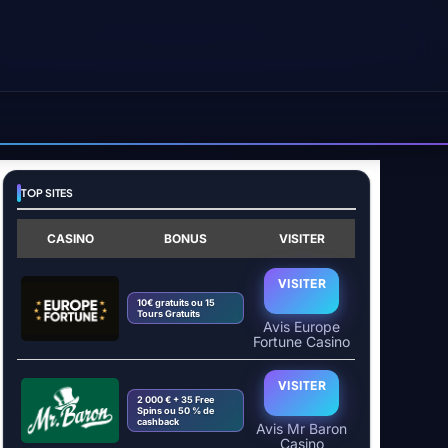
TOP SITES
CASINO
BONUS
VISITER
VISITER
10€ gratuits ou 15
Tours Gratuits
Avis Europe
Fortune Casino
VISITER
2 000 € + 35 Free
Spins ou 50 % de
cashback
Avis Mr Baron
Casino