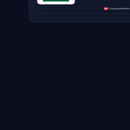
Le jeu peut entraîne
18+