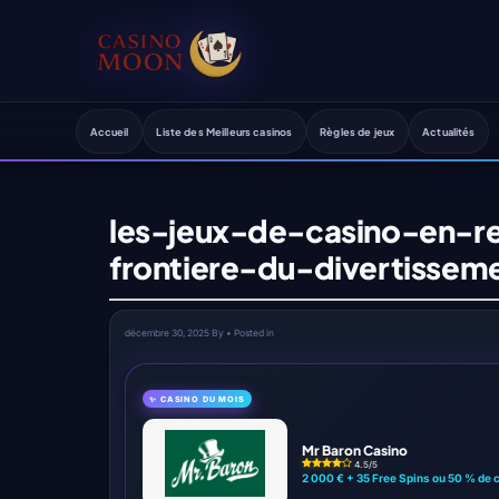
Accueil
Liste des Meilleurs casinos
Règles de jeux
Actualités
les-jeux-de-casino-en-rea
frontiere-du-divertissem
décembre 30, 2025
By
• Posted in
✨ CASINO DU MOIS
Mr Baron Casino
4.5/5
2 000 € + 35 Free Spins ou 50 % de