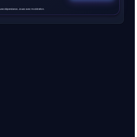
r une dépendance. Jouez avec modération.