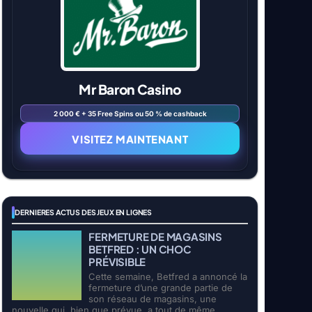
Mr Baron Casino
2 000 € + 35 Free Spins ou 50 % de cashback
VISITEZ MAINTENANT
DERNIERES ACTUS DES JEUX EN LIGNES
FERMETURE DE MAGASINS
BETFRED : UN CHOC
PRÉVISIBLE
Cette semaine, Betfred a annoncé la
fermeture d’une grande partie de
son réseau de magasins, une
nouvelle qui, bien que prévue, a tout de même...