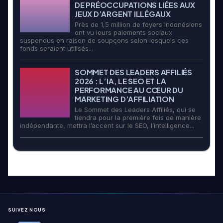
DE PRÉOCCUPATIONS LIÉES AUX
JEUX D’ARGENT ILLÉGAUX
Près de 1,5 million de foyers indonésiens
ont vu leurs paiements sociaux
suspendus en raison de soupçons selon lesquels ces
fonds seraient utilisés...
SOMMET DES LEADERS AFFILIÉS
2026 : L’IA, LE SEO ET LA
PERFORMANCE AU CŒUR DU
MARKETING D’AFFILIATION
Le Sommet des Leaders Affiliés, qui se
tiendra pour la première fois de manière
indépendante, mettra l’accent sur le SEO, l’intelligence...
SUIVEZ NOUS