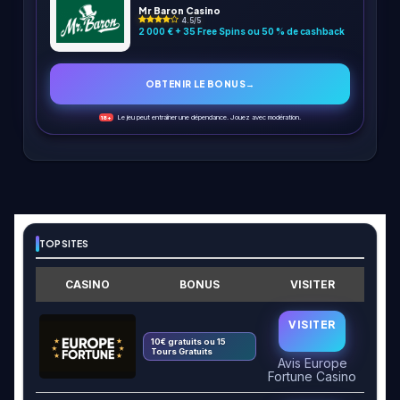
Mr Baron Casino
4.5/5
2 000 € + 35 Free Spins ou 50 % de cashback
OBTENIR LE BONUS
→
Le jeu peut entraîner une dépendance. Jouez avec modération.
18+
TOP SITES
CASINO
BONUS
VISITER
VISITER
10€ gratuits ou 15
Tours Gratuits
Avis Europe
Fortune Casino