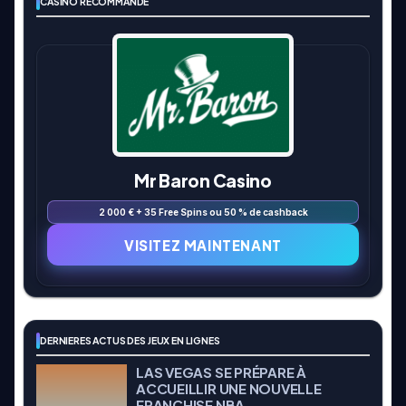
CASINO RECOMMANDÉ
Mr Baron Casino
2 000 € + 35 Free Spins ou 50 % de cashback
VISITEZ MAINTENANT
DERNIERES ACTUS DES JEUX EN LIGNES
LAS VEGAS SE PRÉPARE À
ACCUEILLIR UNE NOUVELLE
FRANCHISE NBA