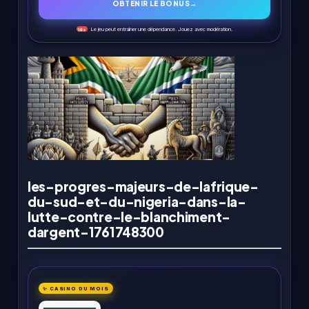
OBTENIR LE BONUS
→
Le jeu peut entraîner une dépendance. Jouez avec modération.
18+
les-progres-majeurs-de-lafrique-
du-sud-et-du-nigeria-dans-la-
lutte-contre-le-blanchiment-
dargent-1761748300
✨ CASINO DU MOIS