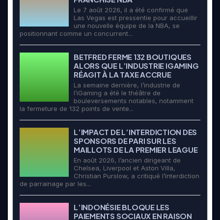
Le 7 août 2026, il a été confirmé que
Las Vegas est pressentie pour accueillir
une nouvelle équipe de la NBA, se
positionnant comme un concurrent...
BETFRED FERME 132 BOUTIQUES
ALORS QUE L’INDUSTRIE IGAMING
RÉAGIT À LA TAXE ACCRUE
La semaine dernière, l’industrie de
l’iGaming a été le théâtre de
bouleversements notables, notamment
la fermeture de 132 points de vente...
L’IMPACT DE L’INTERDICTION DES
SPONSORS DE PARI SUR LES
MAILLOTS DE LA PREMIER LEAGUE
En août 2026, l’ancien dirigeant de
Chelsea, Liverpool et Aston Villa,
Christian Purslow, a critiqué l’interdiction
de parrainage par les...
L’INDONÉSIE BLOQUE LES
PAIEMENTS SOCIAUX EN RAISON