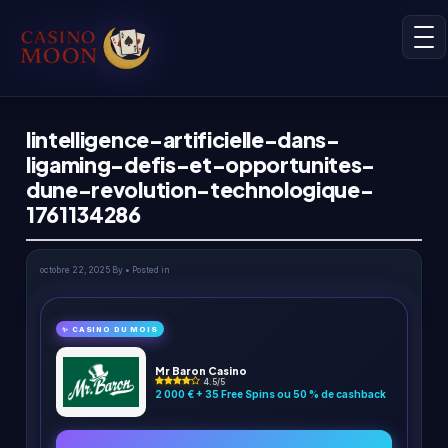
lintelligence-artificielle-dans-
ligaming-defis-et-opportunites-
dune-revolution-technologique-
1761134286
octobre 22, 2025
By
• Posted in
✨ CASINO DU MOIS
Mr Baron Casino
4.5/5
2 000 € + 35 Free Spins ou 50 % de cashback