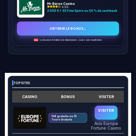
Mr Baron Casino
4.5/5
2 000 € + 35 Free Spins ou 50 % de cashback
OBTENIR LE BONUS
→
Le jeu peut entraîner une dépendance. Jouez avec modération.
18+
TOP SITES
CASINO
BONUS
VISITER
VISITER
10€ gratuits ou 15
Tours Gratuits
Avis Europe
Fortune Casino