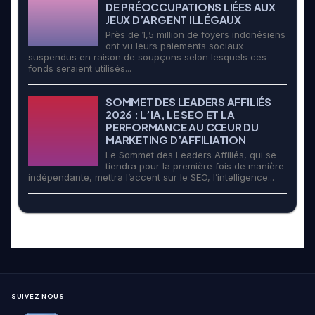
DE PRÉOCCUPATIONS LIÉES AUX
JEUX D’ARGENT ILLÉGAUX
Près de 1,5 million de foyers indonésiens
ont vu leurs paiements sociaux
suspendus en raison de soupçons selon lesquels ces
fonds seraient utilisés...
SOMMET DES LEADERS AFFILIÉS
2026 : L’IA, LE SEO ET LA
PERFORMANCE AU CŒUR DU
MARKETING D’AFFILIATION
Le Sommet des Leaders Affiliés, qui se
tiendra pour la première fois de manière
indépendante, mettra l’accent sur le SEO, l’intelligence...
SUIVEZ NOUS