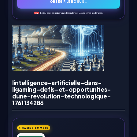
OBTENIR LE BONUS
→
Le jeu peut entraîner une dépendance. Jouez avec modération.
18+
lintelligence-artificielle-dans-
ligaming-defis-et-opportunites-
dune-revolution-technologique-
1761134286
✨ CASINO DU MOIS