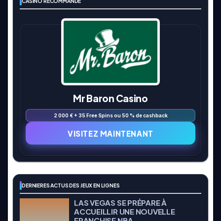
CASINO RECOMMANDÉ
Mr Baron Casino
2 000 € + 35 Free Spins ou 50 % de cashback
VISITEZ MAINTENANT
DERNIERES ACTUS DES JEUX EN LIGNES
LAS VEGAS SE PRÉPARE À
ACCUEILLIR UNE NOUVELLE
FRANCHISE NBA