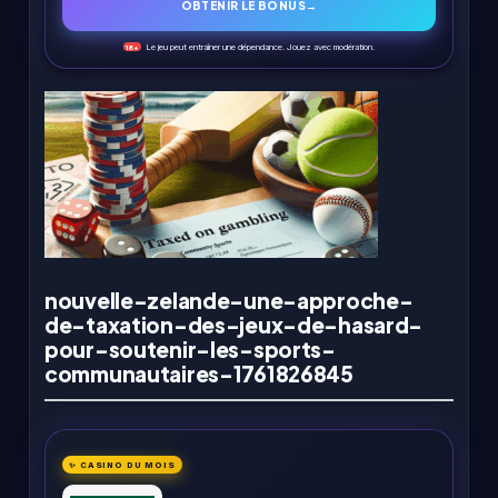
OBTENIR LE BONUS
→
Le jeu peut entraîner une dépendance. Jouez avec modération.
18+
nouvelle-zelande-une-approche-
de-taxation-des-jeux-de-hasard-
pour-soutenir-les-sports-
communautaires-1761826845
✨ CASINO DU MOIS