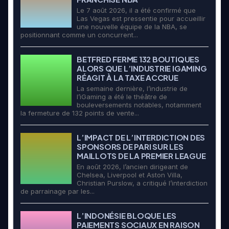
Le 7 août 2026, il a été confirmé que
Las Vegas est pressentie pour accueillir
une nouvelle équipe de la NBA, se
positionnant comme un concurrent...
BETFRED FERME 132 BOUTIQUES
ALORS QUE L’INDUSTRIE IGAMING
RÉAGIT À LA TAXE ACCRUE
La semaine dernière, l’industrie de
l’iGaming a été le théâtre de
bouleversements notables, notamment
la fermeture de 132 points de vente...
L’IMPACT DE L’INTERDICTION DES
SPONSORS DE PARI SUR LES
MAILLOTS DE LA PREMIER LEAGUE
En août 2026, l’ancien dirigeant de
Chelsea, Liverpool et Aston Villa,
Christian Purslow, a critiqué l’interdiction
de parrainage par les...
L’INDONÉSIE BLOQUE LES
PAIEMENTS SOCIAUX EN RAISON