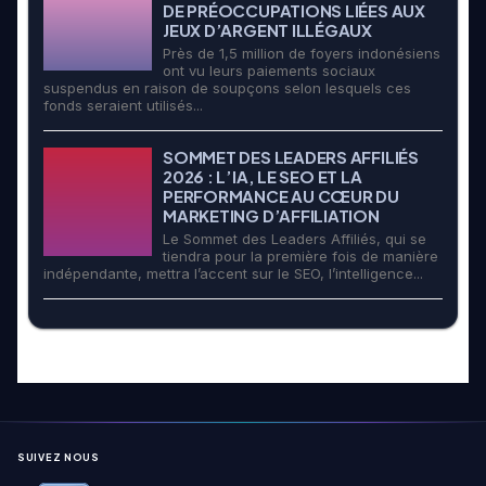
DE PRÉOCCUPATIONS LIÉES AUX
JEUX D’ARGENT ILLÉGAUX
Près de 1,5 million de foyers indonésiens
ont vu leurs paiements sociaux
suspendus en raison de soupçons selon lesquels ces
fonds seraient utilisés...
SOMMET DES LEADERS AFFILIÉS
2026 : L’IA, LE SEO ET LA
PERFORMANCE AU CŒUR DU
MARKETING D’AFFILIATION
Le Sommet des Leaders Affiliés, qui se
tiendra pour la première fois de manière
indépendante, mettra l’accent sur le SEO, l’intelligence...
SUIVEZ NOUS