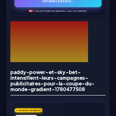
OBTENIR LE BONUS
→
Le jeu peut entraîner une dépendance. Jouez avec modération.
18+
paddy-power-et-sky-bet-
intensifient-leurs-campagnes-
publicitaires-pour-la-coupe-du-
monde-gradient-1780477508
✨ CASINO DU MOIS