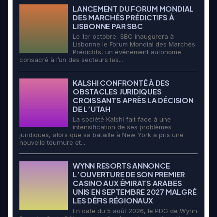
LANCEMENT DU FORUM MONDIAL
DES MARCHÉS PRÉDICTIFS À
LISBONNE PAR SBC
Le 1er octobre, SBC inaugurera à
Lisbonne le Forum Mondial des Marchés
Prédictifs, un événement autonome
consacré à l’un des secteurs les...
KALSHI CONFRONTÉ À DES
OBSTACLES JURIDIQUES
CROISSANTS APRÈS LA DÉCISION
DE L’UTAH
La société Kalshi fait face à une
intensification de ses problèmes
juridiques, alors que sa bataille à New York a pris une
nouvelle tournure et...
WYNN RESORTS ANNONCE
L’OUVERTURE DE SON PREMIER
CASINO AUX ÉMIRATS ARABES
UNIS EN SEPTEMBRE 2027 MALGRÉ
LES DÉFIS RÉGIONAUX
En date du 5 août 2026, le PDG de Wynn