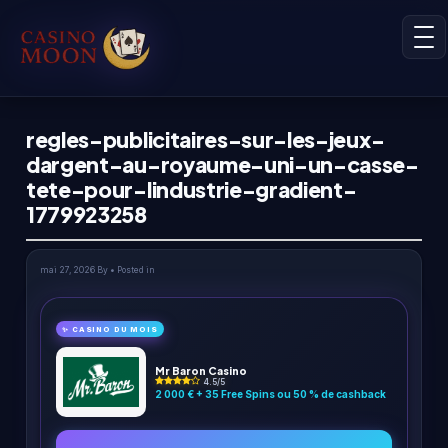
regles-publicitaires-sur-les-jeux-
dargent-au-royaume-uni-un-casse-
tete-pour-lindustrie-gradient-
1779923258
mai 27, 2026
By
• Posted in
✨ CASINO DU MOIS
Mr Baron Casino
4.5/5
2 000 € + 35 Free Spins ou 50 % de cashback