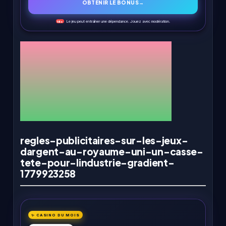
OBTENIR LE BONUS
→
Le jeu peut entraîner une dépendance. Jouez avec modération.
18+
regles-publicitaires-sur-les-jeux-
dargent-au-royaume-uni-un-casse-
tete-pour-lindustrie-gradient-
1779923258
✨ CASINO DU MOIS