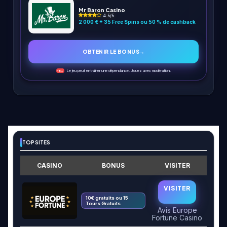
Mr Baron Casino
4.5/5
2 000 € + 35 Free Spins ou 50 % de cashback
OBTENIR LE BONUS
→
Le jeu peut entraîner une dépendance. Jouez avec modération.
18+
TOP SITES
CASINO
BONUS
VISITER
VISITER
10€ gratuits ou 15
Tours Gratuits
Avis Europe
Fortune Casino