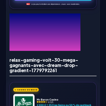
Le jeu peut entraîner une dépendance. Jouez avec modération.
18+
relax-gaming-voit-30-mega-
gagnants-avec-dream-drop-
gradient-1779792261
✨ CASINO DU MOIS
Mr Baron Casino
4.5/5
2 000 € + 35 Free Spins ou 50 % de cashback