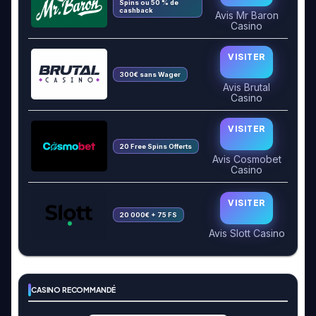
Spins ou 50 % de
cashback
Avis Mr Baron
Casino
VISITER
300€ sans Wager
Avis Brutal
Casino
VISITER
20 Free Spins Offerts
Avis Cosmobet
Casino
VISITER
20 000€ + 75 FS
Avis Slott Casino
CASINO RECOMMANDÉ