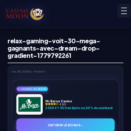
relax-gaming-voit-30-mega-
gagnants-avec-dream-drop-
gradient-1779792261
mai 26, 2026
By
• Posted in
✨ CASINO DU MOIS
Mr Baron Casino
4.5/5
2 000 € + 35 Free Spins ou 50 % de cashback
OBTENIR LE BONUS
→