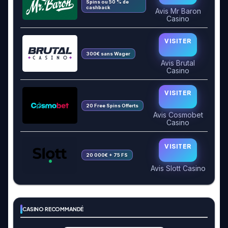
Spins ou 50 % de
cashback
Avis Mr Baron
Casino
VISITER
300€ sans Wager
Avis Brutal
Casino
VISITER
20 Free Spins Offerts
Avis Cosmobet
Casino
VISITER
20 000€ + 75 FS
Avis Slott Casino
CASINO RECOMMANDÉ