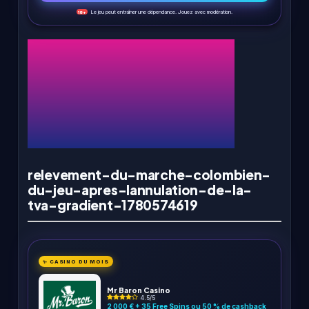
Le jeu peut entraîner une dépendance. Jouez avec modération.
18+
relevement-du-marche-colombien-
du-jeu-apres-lannulation-de-la-
tva-gradient-1780574619
✨ CASINO DU MOIS
Mr Baron Casino
4.5/5
2 000 € + 35 Free Spins ou 50 % de cashback