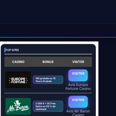
TOP SITES
CASINO
BONUS
VISITER
VISITER
10€ gratuits ou 15
Tours Gratuits
Avis Europe
Fortune Casino
VISITER
2 000 € + 35 Free
Spins ou 50 % de
cashback
Avis Mr Baron
Casino