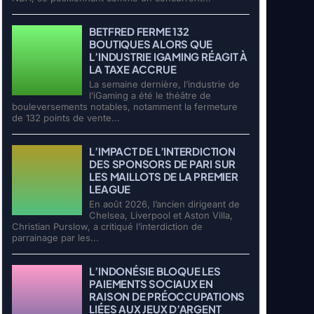
BETFRED FERME 132
BOUTIQUES ALORS QUE
L’INDUSTRIE IGAMING RÉAGIT À
LA TAXE ACCRUE
La semaine dernière, l’industrie de
l’iGaming a été le théâtre de
bouleversements notables, notamment la fermeture
de 132 points de vente...
L’IMPACT DE L’INTERDICTION
DES SPONSORS DE PARI SUR
LES MAILLOTS DE LA PREMIER
LEAGUE
En août 2026, l’ancien dirigeant de
Chelsea, Liverpool et Aston Villa,
Christian Purslow, a critiqué l’interdiction de
parrainage par les...
L’INDONÉSIE BLOQUE LES
PAIEMENTS SOCIAUX EN
RAISON DE PRÉOCCUPATIONS
LIÉES AUX JEUX D’ARGENT