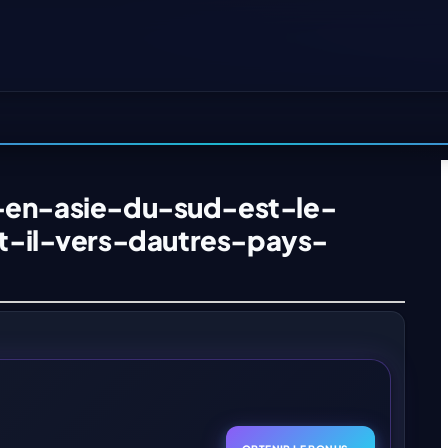
l-en-asie-du-sud-est-le-
-il-vers-dautres-pays-