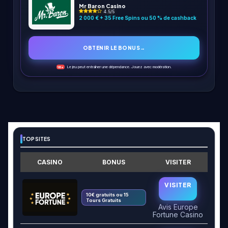
Mr Baron Casino
4.5/5
2 000 € + 35 Free Spins ou 50 % de cashback
OBTENIR LE BONUS
→
Le jeu peut entraîner une dépendance. Jouez avec modération.
18+
TOP SITES
CASINO
BONUS
VISITER
VISITER
10€ gratuits ou 15
Tours Gratuits
Avis Europe
Fortune Casino