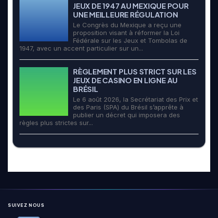
JEUX DE 1947 AU MEXIQUE POUR
UNE MEILLEURE RÉGULATION
Le Congrès du Mexique a reçu une
proposition visant à réformer la Loi
Fédérale sur les Jeux et Tombolas de
1947, avec un accent particulier sur un...
RÈGLEMENT PLUS STRICT SUR LES
JEUX DE CASINO EN LIGNE AU
BRÉSIL
Le 6 août 2026, la Secrétariat des Prix et
des Paris (SPA) du Brésil s’apprête à
publier un décret qui imposera des
règles plus strictes sur...
SUIVEZ NOUS