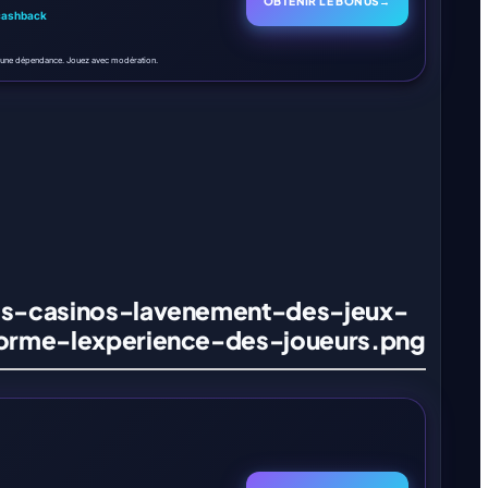
OBTENIR LE BONUS
→
 cashback
r une dépendance. Jouez avec modération.
es-casinos-lavenement-des-jeux-
forme-lexperience-des-joueurs.png