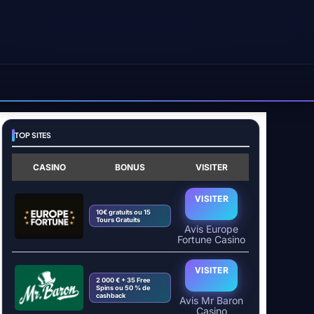
TOP SITES
CASINO
BONUS
VISITER
VISITER
10€ gratuits ou 15
Tours Gratuits
Avis Europe
Fortune Casino
VISITER
2 000 € + 35 Free
Spins ou 50 % de
cashback
Avis Mr Baron
Casino