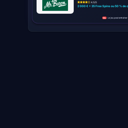
4.5/5
2 000 € + 35 Free Spins ou 50 % de
Le jeu peut entraîne
18+