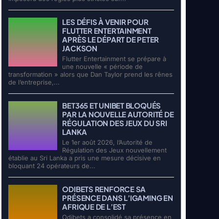
LES DÉFIS À VENIR POUR
FLUTTER ENTERTAINMENT
APRÈS LE DÉPART DE PETER
JACKSON
Flutter Entertainment se prépare à
une nouvelle « période de
transformation » alors que Dan Taylor prend les rênes
de l’entreprise,...
BET365 ET UNIBET BLOQUÉS
PAR LA NOUVELLE AUTORITÉ DE
RÉGULATION DES JEUX DU SRI
LANKA
Le 1er août 2026, l’Autorité de
Régulation des Jeux nouvellement
établie au Sri Lanka a pris une mesure décisive en
bloquant 24 opérateurs de...
ODIBETS RENFORCE SA
PRÉSENCE DANS L’IGAMING EN
AFRIQUE DE L’EST
Odibets a consolidé sa présence en