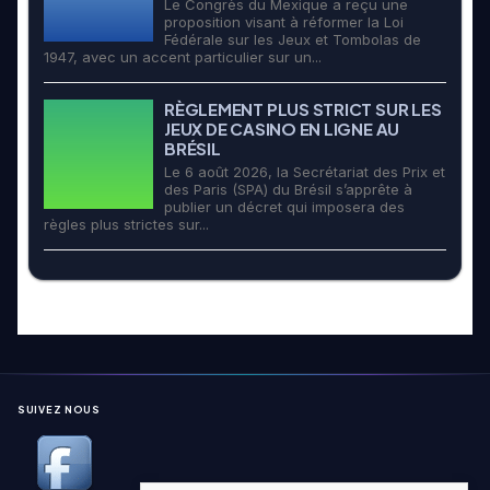
Le Congrès du Mexique a reçu une
proposition visant à réformer la Loi
Fédérale sur les Jeux et Tombolas de
1947, avec un accent particulier sur un...
RÈGLEMENT PLUS STRICT SUR LES
JEUX DE CASINO EN LIGNE AU
BRÉSIL
Le 6 août 2026, la Secrétariat des Prix et
des Paris (SPA) du Brésil s’apprête à
publier un décret qui imposera des
règles plus strictes sur...
SUIVEZ NOUS