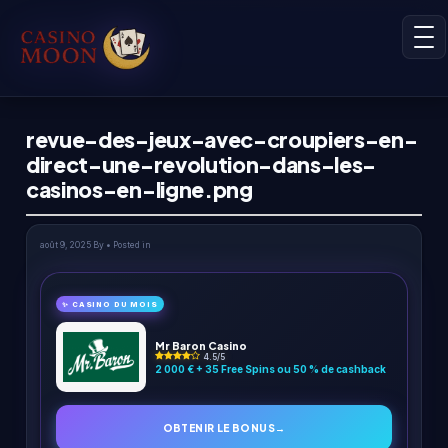
revue-des-jeux-avec-croupiers-en-
direct-une-revolution-dans-les-
casinos-en-ligne.png
août 9, 2025
By
• Posted in
✨ CASINO DU MOIS
Mr Baron Casino
4.5/5
2 000 € + 35 Free Spins ou 50 % de cashback
OBTENIR LE BONUS
→