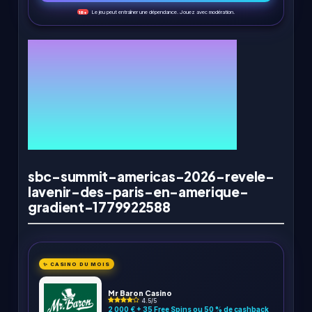
Le jeu peut entraîner une dépendance. Jouez avec modération.
18+
sbc-summit-americas-2026-revele-
lavenir-des-paris-en-amerique-
gradient-1779922588
✨ CASINO DU MOIS
Mr Baron Casino
4.5/5
2 000 € + 35 Free Spins ou 50 % de cashback