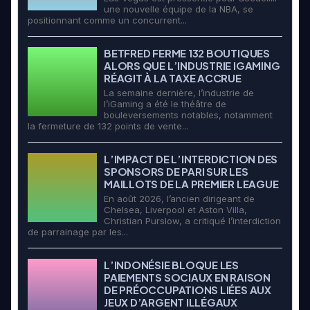
une nouvelle équipe de la NBA, se
positionnant comme un concurrent...
BETFRED FERME 132 BOUTIQUES
ALORS QUE L’INDUSTRIE IGAMING
RÉAGIT À LA TAXE ACCRUE
La semaine dernière, l’industrie de
l’iGaming a été le théâtre de
bouleversements notables, notamment
la fermeture de 132 points de vente...
L’IMPACT DE L’INTERDICTION DES
SPONSORS DE PARI SUR LES
MAILLOTS DE LA PREMIER LEAGUE
En août 2026, l’ancien dirigeant de
Chelsea, Liverpool et Aston Villa,
Christian Purslow, a critiqué l’interdiction
de parrainage par les...
L’INDONÉSIE BLOQUE LES
PAIEMENTS SOCIAUX EN RAISON
DE PRÉOCCUPATIONS LIÉES AUX
JEUX D’ARGENT ILLÉGAUX