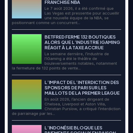
FRANCHISE NBA
Le 7 août 2026, il a été confirmé que
Las Vegas est pressentie pour accueillir
une nouvelle équipe de la NBA, se
positionnant comme un concurrent...
BETFRED FERME 132 BOUTIQUES
ALORS QUE L’INDUSTRIE IGAMING
RÉAGIT À LA TAXE ACCRUE
La semaine dernière, l’industrie de
l’iGaming a été le théâtre de
bouleversements notables, notamment
la fermeture de 132 points de vente...
L’IMPACT DE L’INTERDICTION DES
SPONSORS DE PARI SUR LES
MAILLOTS DE LA PREMIER LEAGUE
En août 2026, l’ancien dirigeant de
Chelsea, Liverpool et Aston Villa,
Christian Purslow, a critiqué l’interdiction
de parrainage par les...
L’INDONÉSIE BLOQUE LES
PAIEMENTS SOCIAUX EN RAISON