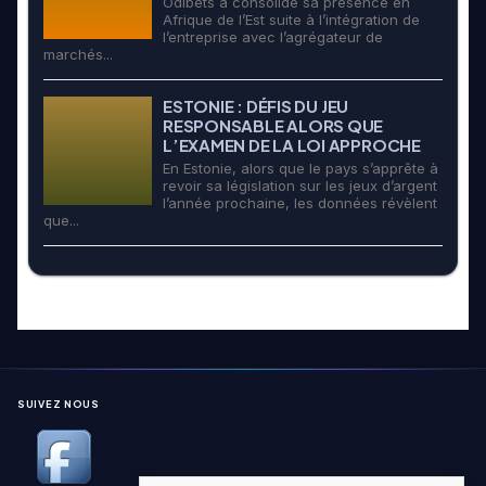
Odibets a consolidé sa présence en
Afrique de l’Est suite à l’intégration de
l’entreprise avec l’agrégateur de
marchés...
ESTONIE : DÉFIS DU JEU
RESPONSABLE ALORS QUE
L’EXAMEN DE LA LOI APPROCHE
En Estonie, alors que le pays s’apprête à
revoir sa législation sur les jeux d’argent
l’année prochaine, les données révèlent
que...
SUIVEZ NOUS