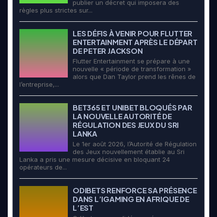
publier un décret qui imposera des
règles plus strictes sur...
LES DÉFIS À VENIR POUR FLUTTER
ENTERTAINMENT APRÈS LE DÉPART
DE PETER JACKSON
Flutter Entertainment se prépare à une
nouvelle « période de transformation »
alors que Dan Taylor prend les rênes de
l’entreprise,...
BET365 ET UNIBET BLOQUÉS PAR
LA NOUVELLE AUTORITÉ DE
RÉGULATION DES JEUX DU SRI
LANKA
Le 1er août 2026, l’Autorité de Régulation
des Jeux nouvellement établie au Sri
Lanka a pris une mesure décisive en bloquant 24
opérateurs de...
ODIBETS RENFORCE SA PRÉSENCE
DANS L’IGAMING EN AFRIQUE DE
L’EST