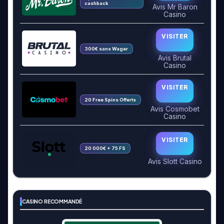
cashback
Avis Mr Baron
Casino
VISITER
300€ sans Wager
Avis Brutal
Casino
VISITER
20 Free Spins Offerts
Avis Cosmobet
Casino
VISITER
20 000€ + 75 FS
Avis Slott Casino
CASINO RECOMMANDÉ