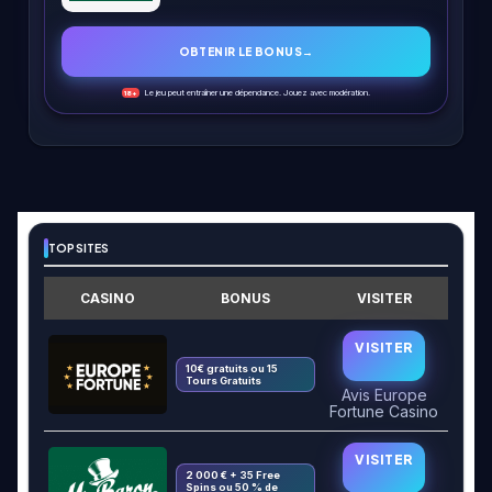
OBTENIR LE BONUS
→
Le jeu peut entraîner une dépendance. Jouez avec modération.
18+
TOP SITES
CASINO
BONUS
VISITER
VISITER
10€ gratuits ou 15
Tours Gratuits
Avis Europe
Fortune Casino
VISITER
2 000 € + 35 Free
Spins ou 50 % de