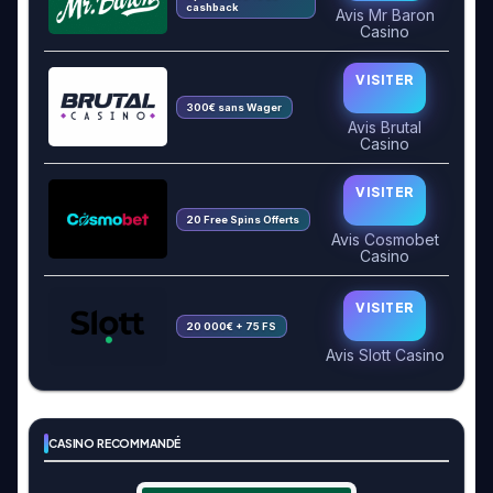
cashback
Avis Mr Baron
Casino
VISITER
300€ sans Wager
Avis Brutal
Casino
VISITER
20 Free Spins Offerts
Avis Cosmobet
Casino
VISITER
20 000€ + 75 FS
Avis Slott Casino
CASINO RECOMMANDÉ