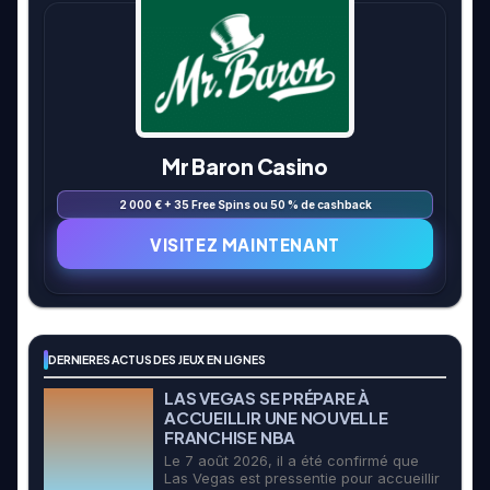
Mr Baron Casino
2 000 € + 35 Free Spins ou 50 % de cashback
VISITEZ MAINTENANT
DERNIERES ACTUS DES JEUX EN LIGNES
LAS VEGAS SE PRÉPARE À
ACCUEILLIR UNE NOUVELLE
FRANCHISE NBA
Le 7 août 2026, il a été confirmé que
Las Vegas est pressentie pour accueillir