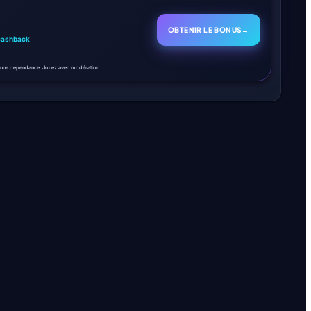
OBTENIR LE BONUS
→
 cashback
r une dépendance. Jouez avec modération.