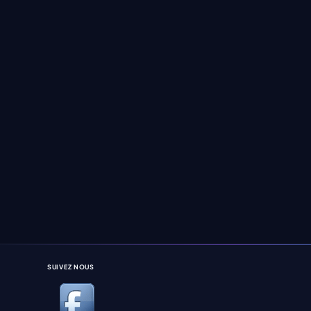
SUIVEZ NOUS