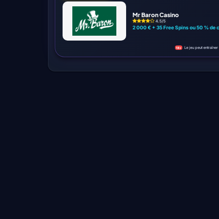
Mr Baron Casino
4.5/5
2 000 € + 35 Free Spins ou 50 % de
Le jeu peut entraîne
18+