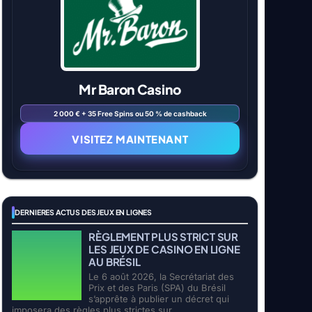
Mr Baron Casino
2 000 € + 35 Free Spins ou 50 % de cashback
VISITEZ MAINTENANT
DERNIERES ACTUS DES JEUX EN LIGNES
RÈGLEMENT PLUS STRICT SUR
LES JEUX DE CASINO EN LIGNE
AU BRÉSIL
Le 6 août 2026, la Secrétariat des
Prix et des Paris (SPA) du Brésil
s’apprête à publier un décret qui
imposera des règles plus strictes sur...