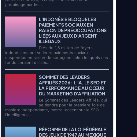
parrainage par les...
L’INDONÉSIE BLOQUE LES
PAIEMENTS SOCIAUX EN
RAISON DE PRÉOCCUPATIONS
LIÉES AUX JEUX D’ARGENT
ILLÉGAUX
Près de 1,5 million de foyers
indonésiens ont vu leurs paiements sociaux
suspendus en raison de soupçons selon lesquels ces
fonds seraient utilisés...
SOMMET DES LEADERS
AFFILIÉS 2026 : L’IA, LE SEO ET
LA PERFORMANCE AU CŒUR
DU MARKETING D’AFFILIATION
Le Sommet des Leaders Affiliés, qui
se tiendra pour la première fois de
manière indépendante, mettra l’accent sur le SEO,
l’intelligence...
RÉFORME DE LA LOI FÉDÉRALE
DES JEUX DE 1947 AU MEXIQUE