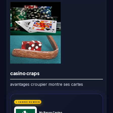
casino craps
avantages croupier montre ses cartes
✨ CASINO DU MOIS
Mr Baron Casino