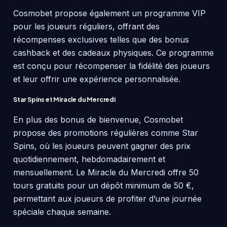
Cosmobet propose également un programme VIP
pour les joueurs réguliers, offrant des
récompenses exclusives telles que des bonus
cashback et des cadeaux physiques. Ce programme
est conçu pour récompenser la fidélité des joueurs
et leur offrir une expérience personnalisée.
Star Spins et Miracle du Mercredi
En plus des bonus de bienvenue, Cosmobet
propose des promotions régulières comme Star
Spins, où les joueurs peuvent gagner des prix
quotidiennement, hebdomadairement et
mensuellement. Le Miracle du Mercredi offre 50
tours gratuits pour un dépôt minimum de 50 €,
permettant aux joueurs de profiter d’une journée
spéciale chaque semaine.