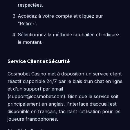
respectées.
Accédez à votre compte et cliquez sur
“Retirer”.
Sélectionnez la méthode souhaitée et indiquez
le montant.
Service Client et Sécurité
Cosmobet Casino met à disposition un service client
réactif disponible 24/7 par le biais d’un chat en ligne
et d’un support par email
(
support@cosmobet.com
). Bien que le service soit
principalement en anglais, l’interface d’accueil est
disponible en français, facilitant l’utilisation pour les
joueurs francophones.