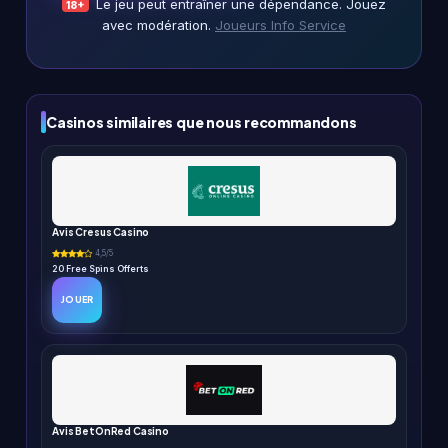
Le jeu peut entraîner une dépendance. Jouez
18+
avec modération.
Joueurs Info Service
Casinos similaires que nous recommandons
Avis Cresus Casino
4,5/5
20 Free Spins Offerts
JOUER
Avis BetOnRed Casino