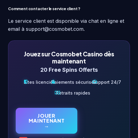
Comment contacter le service client ?
Le service client est disponible via chat en ligne et
email à
support@cosmobet.com
.
Jouez sur Cosmobet Casino dès
maintenant
20 Free Spins Offerts
Sites licenciés
Paiements sécurisés
Support 24/7
Retraits rapides
JOUER
MAINTENANT
→