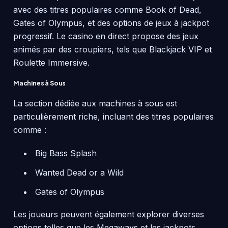
avec des titres populaires comme Book of Dead,
Gates of Olympus, et des options de jeux à jackpot
progressif. Le casino en direct propose des jeux
animés par des croupiers, tels que Blackjack VIP et
Roulette Immersive.
Machines à Sous
La section dédiée aux machines à sous est
particulièrement riche, incluant des titres populaires
comme :
Big Bass Splash
Wanted Dead or a Wild
Gates of Olympus
Les joueurs peuvent également explorer diverses
options telles que les Megaways et les jackpots