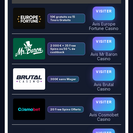
VISITER
10€ gratuits ou 15
Tours Gratuits
Avis Europe
Fortune Casino
VISITER
2 000 € + 35 Free
Spins ou 50 % de
cashback
Avis Mr Baron
Casino
VISITER
300€ sans Wager
Avis Brutal
Casino
VISITER
20 Free Spins Offerts
Avis Cosmobet
Casino