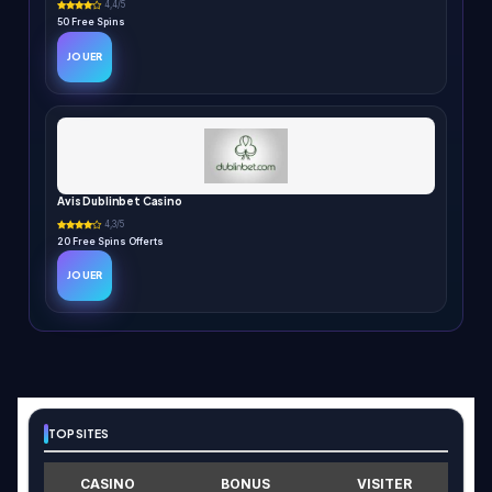
4,4/5
50 Free Spins
JOUER
Avis Dublinbet Casino
4,3/5
20 Free Spins Offerts
JOUER
TOP SITES
CASINO
BONUS
VISITER