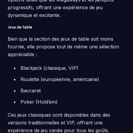
progressifs, offrant une expérience de jeu
dynamique et excitante.
Jeux de Table
Bien que la section des jeux de table soit moins
fournie, elle propose tout de même une sélection
appréciable :
Blackjack (classique, VIP)
Roulette (européenne, américaine)
Baccarat
Poker (Hold’em)
Ces jeux classiques sont disponibles dans des
versions traditionnelles et VIP, offrant une
expérience de jeu variée pour tous les goûts.