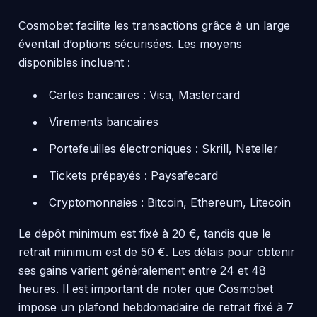
Cosmobet facilite les transactions grâce à un large
éventail d’options sécurisées. Les moyens
disponibles incluent :
Cartes bancaires : Visa, Mastercard
Virements bancaires
Portefeuilles électroniques : Skrill, Neteller
Tickets prépayés : Paysafecard
Cryptomonnaies : Bitcoin, Ethereum, Litecoin
Le dépôt minimum est fixé à 20 €, tandis que le
retrait minimum est de 50 €. Les délais pour obtenir
ses gains varient généralement entre 24 et 48
heures. Il est important de noter que Cosmobet
impose un plafond hebdomadaire de retrait fixé à 7