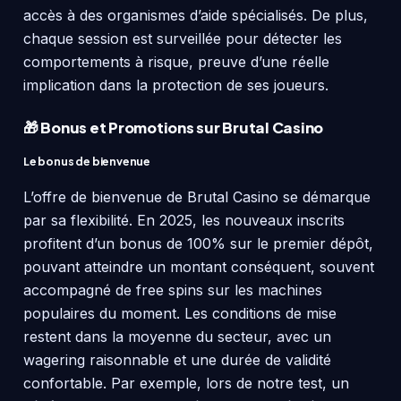
accès à des organismes d’aide spécialisés. De plus,
chaque session est surveillée pour détecter les
comportements à risque, preuve d’une réelle
implication dans la protection de ses joueurs.
🎁 Bonus et Promotions sur Brutal Casino
Le bonus de bienvenue
L’offre de bienvenue de Brutal Casino se démarque
par sa flexibilité. En 2025, les nouveaux inscrits
profitent d’un bonus de 100% sur le premier dépôt,
pouvant atteindre un montant conséquent, souvent
accompagné de free spins sur les machines
populaires du moment. Les conditions de mise
restent dans la moyenne du secteur, avec un
wagering raisonnable et une durée de validité
confortable. Par exemple, lors de notre test, un