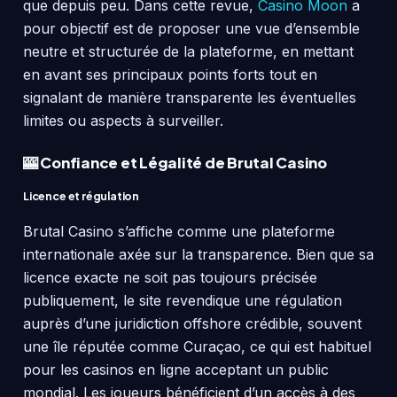
que depuis peu. Dans cette revue,
Casino Moon
a
pour objectif est de proposer une vue d’ensemble
neutre et structurée de la plateforme, en mettant
en avant ses principaux points forts tout en
signalant de manière transparente les éventuelles
limites ou aspects à surveiller.
🎰 Confiance et Légalité de Brutal Casino
Licence et régulation
Brutal Casino s’affiche comme une plateforme
internationale axée sur la transparence. Bien que sa
licence exacte ne soit pas toujours précisée
publiquement, le site revendique une régulation
auprès d’une juridiction offshore crédible, souvent
une île réputée comme Curaçao, ce qui est habituel
pour les casinos en ligne acceptant un public
mondial. Les joueurs bénéficient d’un accès à des