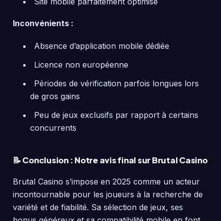
Site mobile parfaitement optimisé
Inconvénients :
Absence d’application mobile dédiée
Licence non européenne
Périodes de vérification parfois longues lors
de gros gains
Peu de jeux exclusifs par rapport à certains
concurrents
📝 Conclusion : Notre avis final sur Brutal Casino
Brutal Casino s’impose en 2025 comme un acteur
incontournable pour les joueurs à la recherche de
variété et de fiabilité. Sa sélection de jeux, ses
bonus généreux et sa compatibilité mobile en font