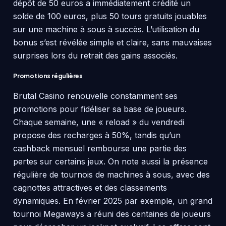
dépôt de 50 euros a immédiatement crédité un
solde de 100 euros, plus 50 tours gratuits jouables
sur une machine à sous à succès. L’utilisation du
bonus s’est révélée simple et claire, sans mauvaises
surprises lors du retrait des gains associés.
Promotions régulières
Brutal Casino renouvelle constamment ses
promotions pour fidéliser sa base de joueurs.
Chaque semaine, une « reload » du vendredi
propose des recharges à 50%, tandis qu’un
cashback mensuel rembourse une partie des
pertes sur certains jeux. On note aussi la présence
régulière de tournois de machines à sous, avec des
cagnottes attractives et des classements
dynamiques. En février 2025 par exemple, un grand
tournoi Megaways a réuni des centaines de joueurs