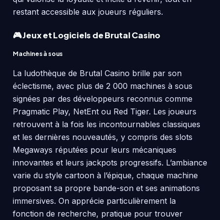
restant accessible aux joueurs réguliers.
🎮 Jeux et Logiciels de Brutal Casino
Machines à sous
La ludothèque de Brutal Casino brille par son
éclectisme, avec plus de 2 000 machines à sous
signées par des développeurs reconnus comme
Pragmatic Play, NetEnt ou Red Tiger. Les joueurs
retrouvent à la fois les incontournables classiques
et les dernières nouveautés, y compris des slots
Megaways réputées pour leurs mécaniques
innovantes et leurs jackpots progressifs. L’ambiance
varie du style cartoon à l’épique, chaque machine
proposant sa propre bande-son et ses animations
immersives. On apprécie particulièrement la
fonction de recherche, pratique pour trouver