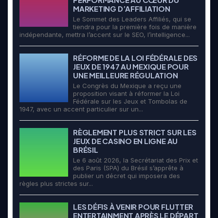
MARKETING D’AFFILIATION
Le Sommet des Leaders Affiliés, qui se
tiendra pour la première fois de manière
indépendante, mettra l’accent sur le SEO, l’intelligence...
RÉFORME DE LA LOI FÉDÉRALE DES
JEUX DE 1947 AU MEXIQUE POUR
UNE MEILLEURE RÉGULATION
Le Congrès du Mexique a reçu une
proposition visant à réformer la Loi
Fédérale sur les Jeux et Tombolas de
1947, avec un accent particulier sur un...
RÈGLEMENT PLUS STRICT SUR LES
JEUX DE CASINO EN LIGNE AU
BRÉSIL
Le 6 août 2026, la Secrétariat des Prix et
des Paris (SPA) du Brésil s’apprête à
publier un décret qui imposera des
règles plus strictes sur...
LES DÉFIS À VENIR POUR FLUTTER
ENTERTAINMENT APRÈS LE DÉPART