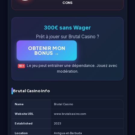
CONS
300€ sans Wager
Prêt à jouer sur Brutal Casino ?
OBTENIR MON
BONUS
→
Le jeu peut entraîner une dépendance. Jouez avec
18+
modération.
Brutal Casino info
Name
Brutal Casino
Website URL
www.brutalcasino.com
Established
2023
Location
Antigua-et-Barbuda