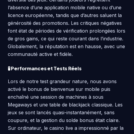
l’absence d’une application mobile native ou d’une
licence européenne, tandis que d’autres saluent la
générosité des promotions. Les critiques négatives
font état de périodes de vérification prolongées lors
de gros gains, ce qui reste courant dans l’industrie.
Globalement, la réputation est en hausse, avec une
communauté active et fidèle.
🧪 Performances et Tests Réels
Lors de notre test grandeur nature, nous avons
activé le bonus de bienvenue sur mobile puis
enchaîné une session de machines à sous
Megaways et une table de blackjack classique. Les
jeux se sont lancés quasi-instantanément, sans
coupure, et la gestion du solde bonus était claire.
Sur ordinateur, le casino live a impressionné par la