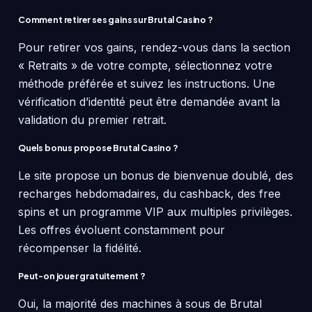
Comment retirer ses gains sur Brutal Casino ?
Pour retirer vos gains, rendez-vous dans la section
« Retraits » de votre compte, sélectionnez votre
méthode préférée et suivez les instructions. Une
vérification d’identité peut être demandée avant la
validation du premier retrait.
Quels bonus propose Brutal Casino ?
Le site propose un bonus de bienvenue doublé, des
recharges hebdomadaires, du cashback, des free
spins et un programme VIP aux multiples privilèges.
Les offres évoluent constamment pour
récompenser la fidélité.
Peut-on jouer gratuitement ?
Oui, la majorité des machines à sous de Brutal