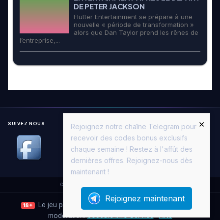
DE PETER JACKSON
Flutter Entertainment se prépare à une
nouvelle « période de transformation »
alors que Dan Taylor prend les rênes de
l’entreprise,...
×
SUIVEZ NOUS
Rejoignez notre chaîne Telegram pour
recevoir des codes bonus exclusifs
chaque semaine ! Restez à l'affût des
dernières offres. Rejoignez-nous dès
maintenant !
Copyright © 2026. All Rights Reserved.
Casino Moon
Rejoignez maintenant
Le jeu peut entraîner une dépendance. Jouez avec
18+
modération.
Joueurs Info Service
·
ANJ