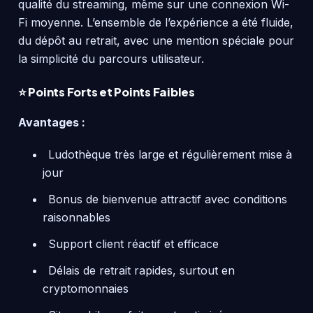
qualité du streaming, même sur une connexion Wi-
Fi moyenne. L’ensemble de l’expérience a été fluide,
du dépôt au retrait, avec une mention spéciale pour
la simplicité du parcours utilisateur.
⭐ Points Forts et Points Faibles
Avantages :
Ludothèque très large et régulièrement mise à
jour
Bonus de bienvenue attractif avec conditions
raisonnables
Support client réactif et efficace
Délais de retrait rapides, surtout en
cryptomonnaies