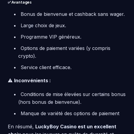
✅
Avantages
Bonus de bienvenue et cashback sans wager.
Large choix de jeux.
Programme VIP généreux.
Options de paiement variées (y compris
crypto).
Service client efficace.
⚠️
Inconvénients :
Conditions de mise élevées sur certains bonus
(hors bonus de bienvenue).
Manque de variété des options de paiement
En résumé,
LuckyBoy Casino est un excellent