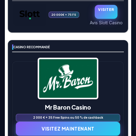
VISITER
20 000€ + 75 FS
Avis Slott Casino
CASINO RECOMMANDÉ
Mr Baron Casino
2 000 € + 35 Free Spins ou 50 % de cashback
VISITEZ MAINTENANT