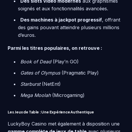
Des slots vidéo modernes
aux graphismes
soignés et aux fonctionnalités avancées.
Des machines à jackpot progressif
, offrant
des gains pouvant atteindre plusieurs millions
d’euros.
Parmi les titres populaires, on retrouve :
Book of Dead
(Play’n GO)
Gates of Olympus
(Pragmatic Play)
Starburst
(NetEnt)
Mega Moolah
(Microgaming)
Les Jeux de Table : Une Expérience Authentique
LuckyBoy Casino met également à disposition une
gamme complète de jeux de table
avec plusieurs