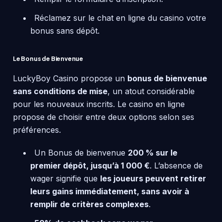
Réclamez sur le chat en ligne du casino votre
bonus sans dépôt.
Le Bonus de Bienvenue
LuckyBoy Casino propose un
bonus de bienvenue
sans conditions de mise
, un atout considérable
pour les nouveaux inscrits. Le casino en ligne
propose de choisir entre deux options selon ses
préférences.
Un Bonus de bienvenue
200 % sur le
premier dépôt, jusqu’à 1 000 €
. L’absence de
wager signifie que
les joueurs peuvent retirer
leurs gains immédiatement, sans avoir à
remplir de critères complexes
.