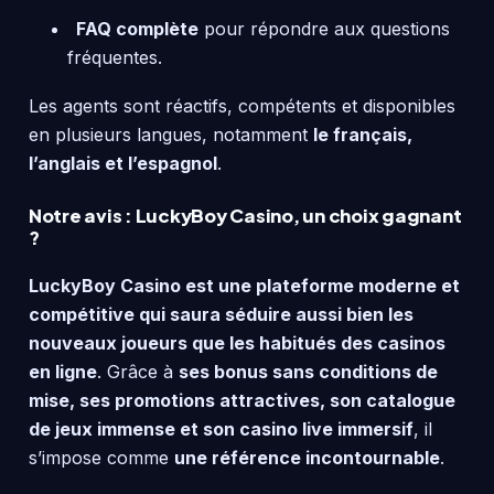
FAQ complète
pour répondre aux questions
fréquentes.
Les agents sont réactifs, compétents et disponibles
en plusieurs langues, notamment
le français,
l’anglais et l’espagnol
.
Notre avis : LuckyBoy Casino, un choix gagnant
?
LuckyBoy Casino est une plateforme moderne et
compétitive qui saura séduire aussi bien les
nouveaux joueurs que les habitués des casinos
en ligne
. Grâce à
ses bonus sans conditions de
mise, ses promotions attractives, son catalogue
de jeux immense et son casino live immersif
, il
s’impose comme
une référence incontournable
.