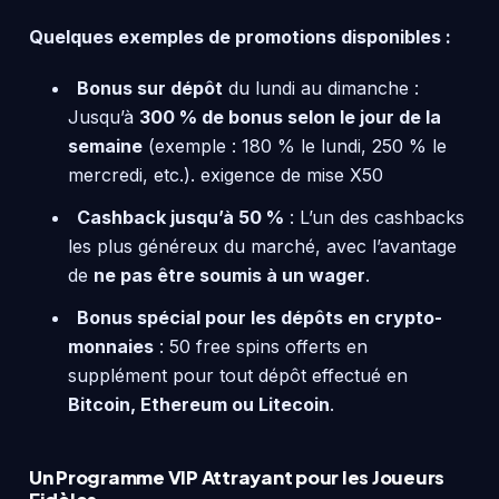
Quelques exemples de promotions disponibles :
Bonus sur dépôt
du lundi au dimanche :
Jusqu’à
300 % de bonus selon le jour de la
semaine
(exemple : 180 % le lundi, 250 % le
mercredi, etc.). exigence de mise X50
Cashback jusqu’à 50 %
: L’un des cashbacks
les plus généreux du marché, avec l’avantage
de
ne pas être soumis à un wager
.
Bonus spécial pour les dépôts en crypto-
monnaies
: 50 free spins offerts en
supplément pour tout dépôt effectué en
Bitcoin, Ethereum ou Litecoin
.
Un Programme VIP Attrayant pour les Joueurs