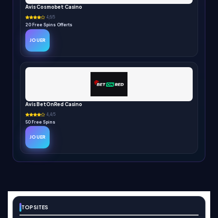
Avis Cosmobet Casino
4,6/5
20 Free Spins Offerts
JOUER
Avis BetOnRed Casino
4,4/5
50 Free Spins
JOUER
TOP SITES