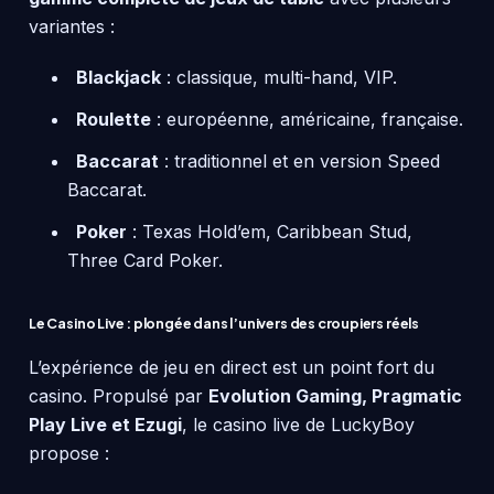
variantes :
Blackjack
: classique, multi-hand, VIP.
Roulette
: européenne, américaine, française.
Baccarat
: traditionnel et en version Speed
Baccarat.
Poker
: Texas Hold’em, Caribbean Stud,
Three Card Poker.
Le Casino Live : plongée dans l’univers des croupiers réels
L’expérience de jeu en direct est un point fort du
casino. Propulsé par
Evolution Gaming, Pragmatic
Play Live et Ezugi
, le casino live de LuckyBoy
propose :