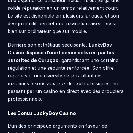
une expérience utilisateur fluide, il s’est forgé une
solide réputation en un temps relativement court.
Le site est disponible en plusieurs langues, et son
design intuitif permet une navigation aisée, aussi
bien sur ordinateur que sur mobile.
Derrière son esthétique séduisante,
LuckyBoy
Casino dispose d’une licence délivrée par les
autorités de Curaçao
, garantissant une certaine
régulation et une sécurité renforcée. Son offre
repose sur une diversité de jeux allant des
machines à sous aux jeux de table classiques, en
passant par un casino en direct avec des croupiers
professionnels.
Les Bonus LuckyBoy Casino
L’un des principaux arguments en faveur de