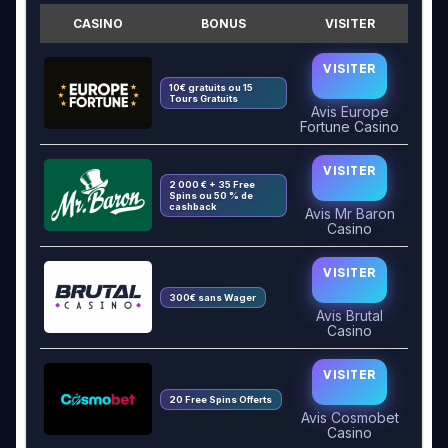
CASINO
BONUS
VISITER
VISITER
10€ gratuits ou 15
Tours Gratuits
Avis Europe
Fortune Casino
VISITER
2 000 € + 35 Free
Spins ou 50 % de
cashback
Avis Mr Baron
Casino
VISITER
300€ sans Wager
Avis Brutal
Casino
VISITER
20 Free Spins Offerts
Avis Cosmobet
Casino