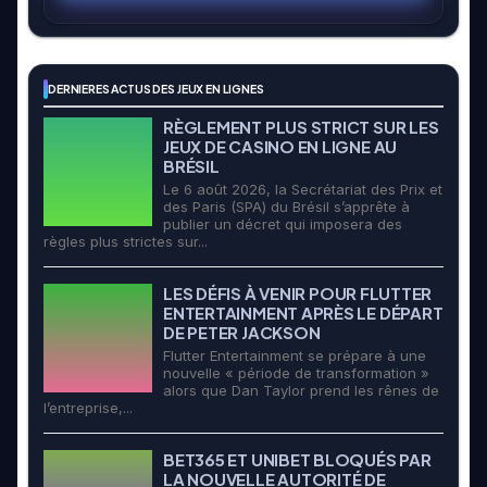
DERNIERES ACTUS DES JEUX EN LIGNES
RÈGLEMENT PLUS STRICT SUR LES
JEUX DE CASINO EN LIGNE AU
BRÉSIL
Le 6 août 2026, la Secrétariat des Prix et
des Paris (SPA) du Brésil s’apprête à
publier un décret qui imposera des
règles plus strictes sur...
LES DÉFIS À VENIR POUR FLUTTER
ENTERTAINMENT APRÈS LE DÉPART
DE PETER JACKSON
Flutter Entertainment se prépare à une
nouvelle « période de transformation »
alors que Dan Taylor prend les rênes de
l’entreprise,...
BET365 ET UNIBET BLOQUÉS PAR
LA NOUVELLE AUTORITÉ DE