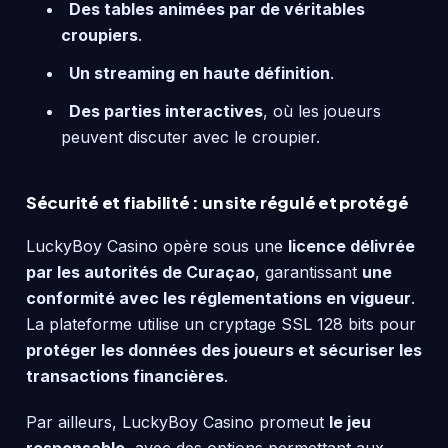
Des tables animées par de véritables
croupiers
.
Un streaming en haute définition
.
Des parties interactives
, où les joueurs
peuvent discuter avec le croupier.
Sécurité et fiabilité : un site régulé et protégé
LuckyBoy Casino opère sous une
licence délivrée
par les autorités de Curaçao
, garantissant
une
conformité avec les réglementations en vigueur
.
La plateforme utilise un cryptage SSL 128 bits pour
protéger les données des joueurs et sécuriser les
transactions financières
.
Par ailleurs, LuckyBoy Casino promeut
le jeu
responsable
, avec des options permettant aux