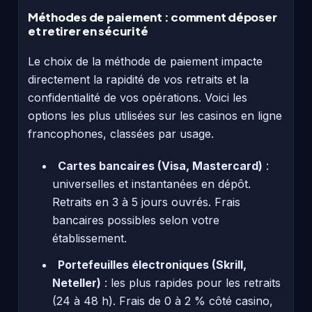
Méthodes de paiement : comment déposer
et retirer en sécurité
Le choix de la méthode de paiement impacte
directement la rapidité de vos retraits et la
confidentialité de vos opérations. Voici les
options les plus utilisées sur les casinos en ligne
francophones, classées par usage.
Cartes bancaires (Visa, Mastercard)
:
universelles et instantanées en dépôt.
Retraits en 3 à 5 jours ouvrés. Frais
bancaires possibles selon votre
établissement.
Portefeuilles électroniques (Skrill,
Neteller)
: les plus rapides pour les retraits
(24 à 48 h). Frais de 0 à 2 % côté casino,