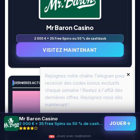
Mr Baron Casino
2 000 € + 35 Free Spins ou 50 % de cashback
VISITEZ MAINTENANT
×
Rejoignez notre chaîne Telegram pour
recevoir des codes bonus exclusifs
DERNIERES ACTUS DES JEUX EN LIGNES
chaque semaine ! Restez à l'affût des
L’INDONÉSIE BLOQUE LES
dernières offres. Rejoignez-nous dès
PAIEMENTS SOCIAUX EN RAISON
maintenant !
DE PRÉOCCUPATIONS LIÉES AUX
JEUX D’ARGENT ILLÉGAUX
Près de 1,5 million de foyers indonésiens
Mr Baron Casino
Rejoignez maintenant
ont vu leurs paiements sociaux
JOUER
→
2 000 € + 35 Free Spins ou 50 % de cashback
suspendus en raison de soupçons selon lesquels ces
fonds seraient utilisés...
Jouez avec modération
18+