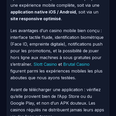
une expérience mobile complète, soit via une
application native iOS / Android
, soit via un
site responsive optimisé
.
Les avantages d’un casino mobile bien conçu :
interface tactile fluide, identification biométrique
(Face ID, empreinte digitale), notifications push
pour les promotions, et la possibilité de jouer
hors ligne aux machines à sous gratuites pour
s’entraîner.
Slott Casino
et
Brutal Casino
figurent parmi les expériences mobiles les plus
abouties que nous ayons testées.
Avant de télécharger une application : vérifiez
qu’elle provient bien de l’App Store ou du
Google Play, et non d’un APK douteux. Les
casinos régulés ne distribuent jamais leurs apps