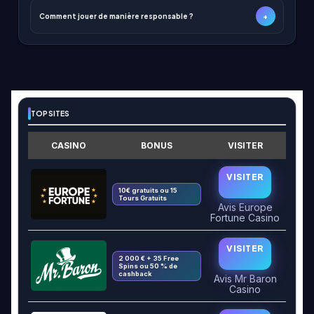
Comment jouer de manière responsable ?
+
TOP SITES
CASINO
BONUS
VISITER
VISITER
10€ gratuits ou 15
Tours Gratuits
Avis Europe
Fortune Casino
VISITER
2 000 € + 35 Free
Spins ou 50 % de
cashback
Avis Mr Baron
Casino