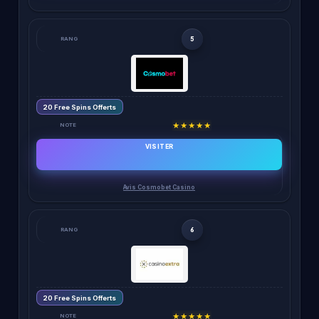
5
20 Free Spins Offerts
VISITER
Avis Cosmobet Casino
6
20 Free Spins Offerts