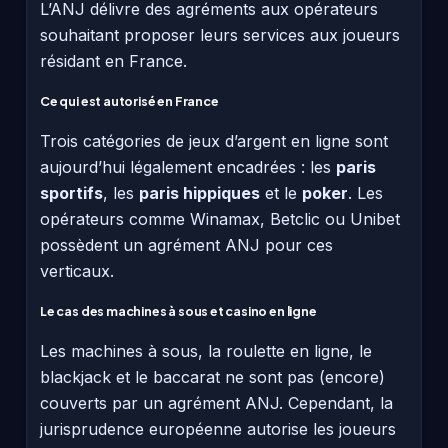
L’ANJ délivre des agréments aux opérateurs
souhaitant proposer leurs services aux joueurs
résidant en France.
Ce qui est autorisé en France
Trois catégories de jeux d’argent en ligne sont
aujourd’hui légalement encadrées : les
paris
sportifs
, les
paris hippiques
et le
poker
. Les
opérateurs comme Winamax, Betclic ou Unibet
possèdent un agrément ANJ pour ces
verticaux.
Le cas des machines à sous et casino en ligne
Les machines à sous, la roulette en ligne, le
blackjack et le baccarat ne sont pas (encore)
couverts par un agrément ANJ. Cependant, la
jurisprudence européenne autorise les joueurs