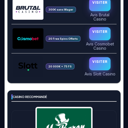
VISITER
300€ sans Wager
Avis Brutal
Casino
VISITER
20 Free Spins Offerts
Avis Cosmobet
Casino
VISITER
20 000€ + 75 FS
Avis Slott Casino
CASINO RECOMMANDÉ