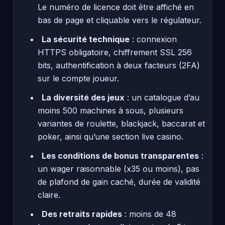
Le numéro de licence doit être affiché en
bas de page et cliquable vers le régulateur.
La sécurité technique
: connexion
HTTPS obligatoire, chiffrement SSL 256
bits, authentification à deux facteurs (2FA)
sur le compte joueur.
La diversité des jeux
: un catalogue d’au
moins 500 machines à sous, plusieurs
variantes de roulette, blackjack, baccarat et
poker, ainsi qu’une section live casino.
Les conditions de bonus transparentes
:
un wager raisonnable (x35 ou moins), pas
de plafond de gain caché, durée de validité
claire.
Des retraits rapides
: moins de 48