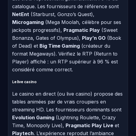
catalogue. Les fournisseurs de référence sont
NetEnt
(Starburst, Gonzo’s Quest),
Microgaming
(Mega Moolah, célèbre pour ses
jackpots progressifs),
Pragmatic Play
(Sweet
Bonanza, Gates of Olympus),
Play’n GO
(Book
of Dead) et
Big Time Gaming
(créateur du
format Megaways). Vérifiez le RTP (Return to
Player) affiché : un RTP supérieur à 96 % est
considéré comme correct.
Le live casino
Le casino en direct (ou live casino) propose des
tables animées par de vrais croupiers en
streaming HD. Les fournisseurs dominants sont
Evolution Gaming
(Lightning Roulette, Crazy
Time, Monopoly Live),
Pragmatic Play Live
et
Playtech
. L’expérience reproduit l’ambiance