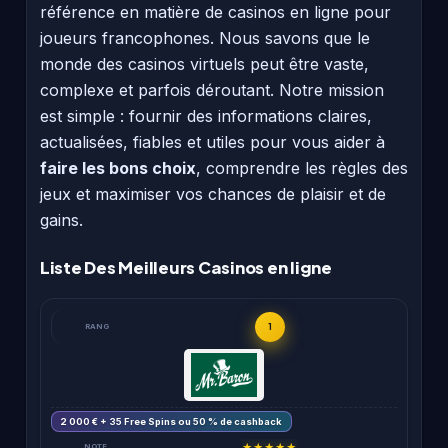
référence en matière de casinos en ligne pour
joueurs francophones. Nous savons que le
monde des casinos virtuels peut être vaste,
complexe et parfois déroutant. Notre mission
est simple : fournir des informations claires,
actualisées, fiables et utiles pour vous aider à
faire les bons choix
, comprendre les règles des
jeux et maximiser vos chances de plaisir et de
gains.
Liste Des Meilleurs Casinos en ligne
1
2 000 € + 35 Free Spins ou 50 % de cashback