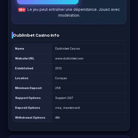
Le jeu peut entraîner une dépendance. Jouez avec
18+
modération.
Dublinbet Casino info
Name
Dublinbet Casino
Website URL
www.dublinbet.com
Established
2012
Location
Curaçao
Minimum Deposit
25€
Support Options
Support 24/7
Deposit Options
visa, mastercard
Withdrawal Options
48h