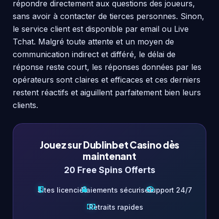
répondre directement aux questions des joueurs,
sans avoir à contacter de tierces personnes. Sinon,
le service client est disponible par email ou Live
Tchat. Malgré toute attente et un moyen de
communication indirect et différé, le délai de
réponse reste court, les réponses données par les
opérateurs sont claires et efficaces et ces derniers
restent réactifs et aiguillent parfaitement bien leurs
clients.
Jouez sur Dublinbet Casino dès
maintenant
20 Free Spins Offerts
Sites licenciés
Paiements sécurisés
Support 24/7
Retraits rapides