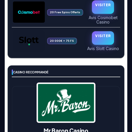
VISITER
20 Free Spins Offerts
Avis Cosmobet
Casino
VISITER
20 000€ + 75 FS
Avis Slott Casino
CASINO RECOMMANDÉ
Mr Baron Casino