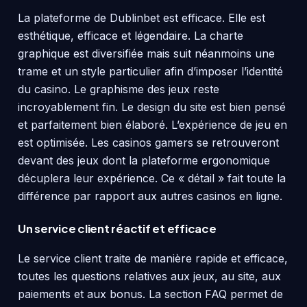
La plateforme de Dublinbet est efficace. Elle est
esthétique, efficace et légendaire. La charte
graphique est diversifiée mais suit néanmoins une
trame et un style particulier afin d’imposer l’identité
du casino. Le graphisme des jeux reste
incroyablement fin. Le design du site est bien pensé
et parfaitement bien élaboré. L’expérience de jeu en
est optimisée. Les casinos gamers se retrouveront
devant des jeux dont la plateforme ergonomique
décuplera leur expérience. Ce « détail » fait toute la
différence par rapport aux autres casinos en ligne.
Un service client réactif et efficace
Le service client traite de manière rapide et efficace,
toutes les questions relatives aux jeux, au site, aux
paiements et aux bonus. La section FAQ permet de