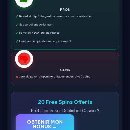
PROS
Retrait et dépôt d’argent convenants et sans restriction
Support client performant
Panel de +500 jeux de France
Live Casino opérationnel et performant
CONS
Jeux de poker disponible uniquement en Live Casino
20 Free Spins Offerts
Prêt à jouer sur Dublinbet Casino ?
OBTENIR MON
BONUS
→