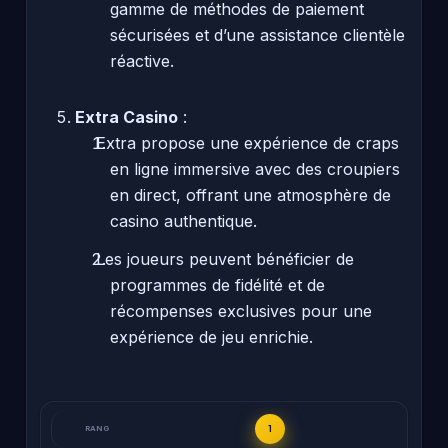
gamme de méthodes de paiement
sécurisées et d’une assistance clientèle
réactive.
Extra Casino
:
Extra propose une expérience de craps
en ligne immersive avec des croupiers
en direct, offrant une atmosphère de
casino authentique.
Les joueurs peuvent bénéficier de
programmes de fidélité et de
récompenses exclusives pour une
expérience de jeu enrichie.
1