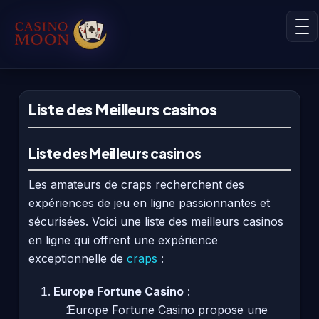
Liste des Meilleurs casinos
Liste des Meilleurs casinos
Les amateurs de craps recherchent des
expériences de jeu en ligne passionnantes et
sécurisées. Voici une liste des meilleurs casinos
en ligne qui offrent une expérience
exceptionnelle de
craps
:
Europe Fortune Casino
:
Europe Fortune Casino propose une