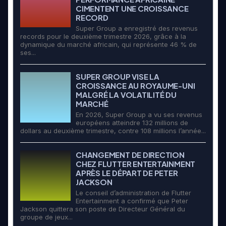
CIMENTENT UNE CROISSANCE
RECORD
Super Group a enregistré des revenus
records pour le deuxième trimestre 2026, grâce à la
dynamique du marché africain, qui représente 46 % de
ses...
SUPER GROUP VISE LA
CROISSANCE AU ROYAUME-UNI
MALGRÉ LA VOLATILITÉ DU
MARCHÉ
En 2026, Super Group a vu ses revenus
européens atteindre 132 millions de
dollars au deuxième trimestre, contre 108 millions l’année...
CHANGEMENT DE DIRECTION
CHEZ FLUTTER ENTERTAINMENT
APRÈS LE DÉPART DE PETER
JACKSON
Le conseil d’administration de Flutter
Entertainment a confirmé que Peter
Jackson quittera son poste de Directeur Général du
groupe de jeux...