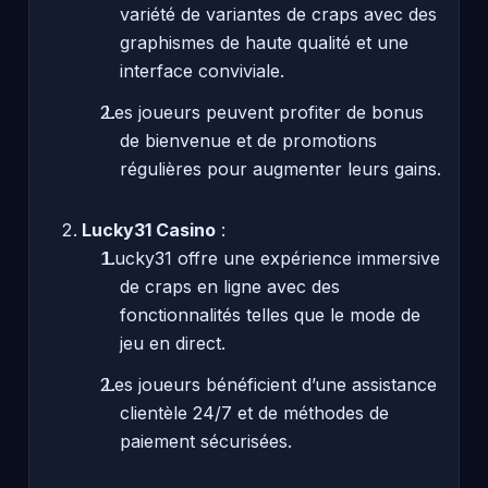
variété de variantes de craps avec des
graphismes de haute qualité et une
interface conviviale.
Les joueurs peuvent profiter de bonus
de bienvenue et de promotions
régulières pour augmenter leurs gains.
Lucky31 Casino
:
Lucky31 offre une expérience immersive
de craps en ligne avec des
fonctionnalités telles que le mode de
jeu en direct.
Les joueurs bénéficient d’une assistance
clientèle 24/7 et de méthodes de
paiement sécurisées.