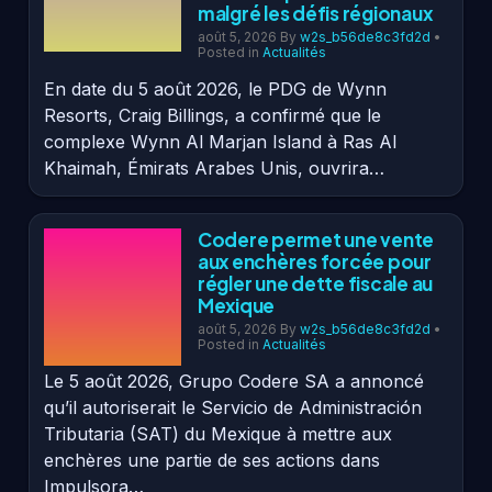
malgré les défis régionaux
août 5, 2026
By
w2s_b56de8c3fd2d
•
Posted in
Actualités
En date du 5 août 2026, le PDG de Wynn
Resorts, Craig Billings, a confirmé que le
complexe Wynn Al Marjan Island à Ras Al
Khaimah, Émirats Arabes Unis, ouvrira…
Codere permet une vente
aux enchères forcée pour
régler une dette fiscale au
Mexique
août 5, 2026
By
w2s_b56de8c3fd2d
•
Posted in
Actualités
Le 5 août 2026, Grupo Codere SA a annoncé
qu’il autoriserait le Servicio de Administración
Tributaria (SAT) du Mexique à mettre aux
enchères une partie de ses actions dans
Impulsora…