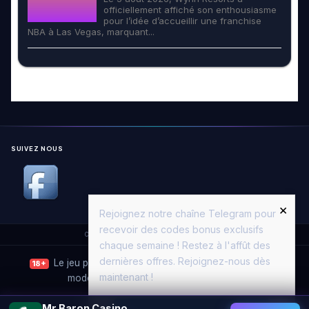
officiellement affiché son enthousiasme
pour l’idée d’accueillir une franchise
NBA à Las Vegas, marquant...
SUIVEZ NOUS
×
Rejoignez notre chaîne Telegram pour
recevoir des codes bonus exclusifs
Copyright © 2026. All Rights Reserved.
Casino Moon
chaque semaine ! Restez à l'affût des
dernières offres. Rejoignez-nous dès
Le jeu peut entraîner une dépendance. Jouez avec
18+
maintenant !
modération.
Joueurs Info Service
·
ANJ
Mr Baron Casino