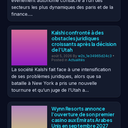
événement autonome consacré à l’un des
secteurs les plus dynamiques des paris et de la
finance….
Kalshi confronté à des
obstacles juridiques
croissants après la décision
de l’Utah
août 5, 2026
By
w2s_1e34965d24c3
•
Posted in
Actualités
La société Kalshi fait face à une intensification
de ses problèmes juridiques, alors que sa
bataille à New York a pris une nouvelle
tournure et qu’un juge de l’Utah a…
Wynn Resorts annonce
l’ouverture de son premier
casino aux Émirats Arabes
Unis en septembre 2027