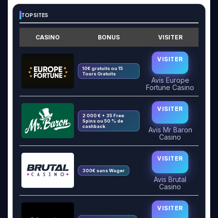
TOP SITES
CASINO
BONUS
VISITER
VISITER
10€ gratuits ou 15
Tours Gratuits
Avis Europe
Fortune Casino
VISITER
2 000 € + 35 Free
Spins ou 50 % de
cashback
Avis Mr Baron
Casino
VISITER
300€ sans Wager
Avis Brutal
Casino
VISITER