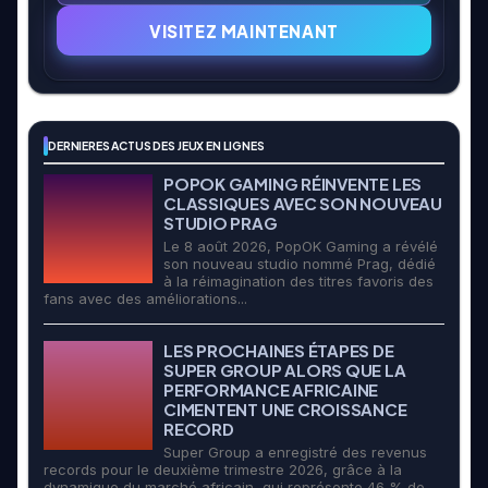
VISITEZ MAINTENANT
DERNIERES ACTUS DES JEUX EN LIGNES
POPOK GAMING RÉINVENTE LES
CLASSIQUES AVEC SON NOUVEAU
STUDIO PRAG
Le 8 août 2026, PopOK Gaming a révélé
son nouveau studio nommé Prag, dédié
à la réimagination des titres favoris des
fans avec des améliorations...
LES PROCHAINES ÉTAPES DE
SUPER GROUP ALORS QUE LA
PERFORMANCE AFRICAINE
CIMENTENT UNE CROISSANCE
RECORD
Super Group a enregistré des revenus
records pour le deuxième trimestre 2026, grâce à la
dynamique du marché africain, qui représente 46 % de