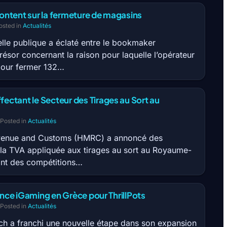
frontent sur la fermeture de magasins
osted in
Actualités
lle publique a éclaté entre le bookmaker
Trésor concernant la raison pour laquelle l’opérateur
 pour fermer 132…
ctant le Secteur des Tirages au Sort au
 Posted in
Actualités
Revenue and Customs (HMRC) a annoncé des
 la TVA appliquée aux tirages au sort au Royaume-
sont des compétitions…
cence iGaming en Grèce pour ThrillPots
 Posted in
Actualités
Tech a franchi une nouvelle étape dans son expansion