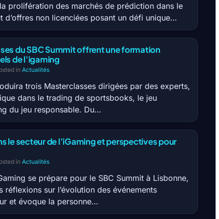
 prolifération des marchés de prédiction dans le
ut d’offres non licenciées posant un défi unique…
sses du SBC Summit offrent une formation
els de l’igaming
osted in
Actualités
duira trois Masterclasses dirigées par des experts,
ique dans le trading de sportsbooks, le jeu
ing du jeu responsable. Du…
s le secteur de l’iGaming et perspectives pour
osted in
Actualités
l’iGaming se prépare pour le SBC Summit à Lisbonne,
 réflexions sur l’évolution des événements
eur et évoque la personne…