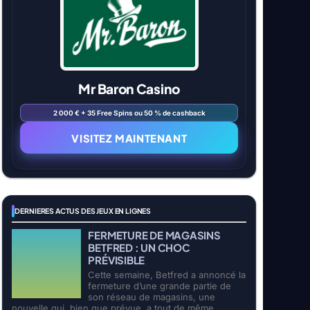
Mr Baron Casino
2 000 € + 35 Free Spins ou 50 % de cashback
VISITEZ MAINTENANT
DERNIERES ACTUS DES JEUX EN LIGNES
FERMETURE DE MAGASINS
BETFRED : UN CHOC
PRÉVISIBLE
Cette semaine, Betfred a annoncé la
fermeture d’une grande partie de
son réseau de magasins, une
nouvelle qui, bien que prévue, a tout de même...