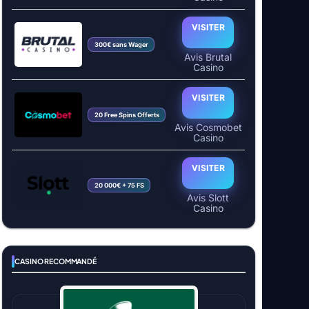
VISITER
300€ sans Wager
Avis Brutal
Casino
VISITER
20 Free Spins Offerts
Avis Cosmobet
Casino
VISITER
20 000€ + 75 FS
Avis Slott
Casino
CASINO RECOMMANDÉ