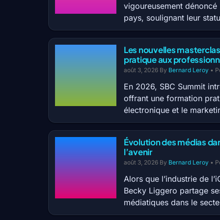
vigoureusement dénoncé la
pays, soulignant leur stat
Les nouvelles mastercla
pratique aux professionn
août 3, 2026
By
Bernard Leroy
• P
En 2026, SBC Summit intro
offrant une formation prat
électronique et le market
Évolution des médias dan
l’avenir
août 3, 2026
By
Bernard Leroy
• P
Alors que l’industrie de 
Becky Liggero partage ses
médiatiques dans le sect