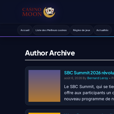
Accueil
Liste des Meilleurs casinos
Règles de jeux
Actualités
Author Archive
SBC Summit 2026 révolu
août 6, 2026
By
Bernard Leroy
• P
Le SBC Summit, qui se ti
offre aux participants un 
nouveau programme de n