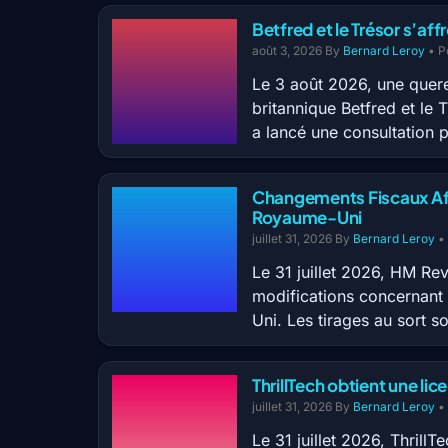
Betfred et le Trésor s’af
août 3, 2026
By
Bernard Leroy
• P
Le 3 août 2026, une quere
britannique Betfred et le 
a lancé une consultation
Changements Fiscaux Affe
Royaume-Uni
juillet 31, 2026
By
Bernard Leroy
•
Le 31 juillet 2026, HM 
modifications concernant
Uni. Les tirages au sort 
ThrillTech obtient une li
juillet 31, 2026
By
Bernard Leroy
•
Le 31 juillet 2026, Thrill