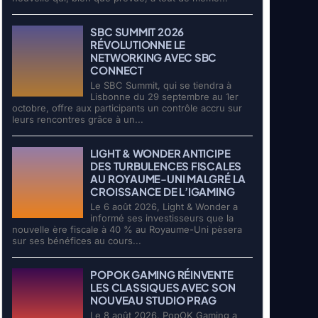
SBC SUMMIT 2026
RÉVOLUTIONNE LE
NETWORKING AVEC SBC
CONNECT
Le SBC Summit, qui se tiendra à
Lisbonne du 29 septembre au 1er
octobre, offre aux participants un contrôle accru sur
leurs rencontres grâce à un...
LIGHT & WONDER ANTICIPE
DES TURBULENCES FISCALES
AU ROYAUME-UNI MALGRÉ LA
CROISSANCE DE L’IGAMING
Le 6 août 2026, Light & Wonder a
informé ses investisseurs que la
nouvelle ère fiscale à 40 % au Royaume-Uni pèsera
sur ses bénéfices au cours...
POPOK GAMING RÉINVENTE
LES CLASSIQUES AVEC SON
NOUVEAU STUDIO PRAG
Le 8 août 2026, PopOK Gaming a