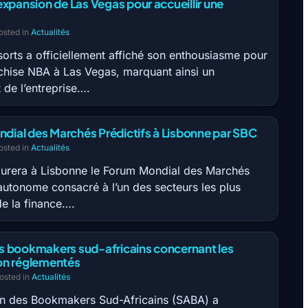
expansion de Las Vegas pour accueillir une
osted in
Actualités
rts a officiellement affiché son enthousiasme pour
anchise NBA à Las Vegas, marquant ainsi un
 de l’entreprise….
ial des Marchés Prédictifs à Lisbonne par SBC
osted in
Actualités
gurera à Lisbonne le Forum Mondial des Marchés
autonome consacré à l’un des secteurs les plus
e la finance….
s bookmakers sud-africains concernant les
on réglementés
osted in
Actualités
ion des Bookmakers Sud-Africains (SABA) a